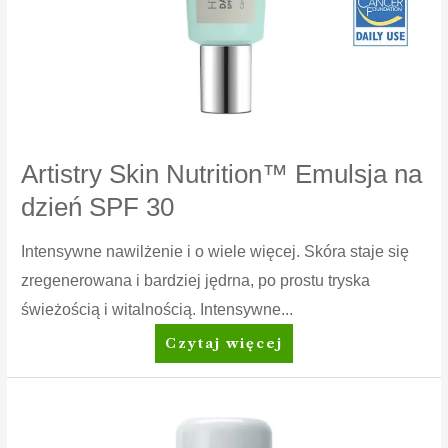
Artistry Skin Nutrition™ Emulsja na
dzień SPF 30
Intensywne nawilżenie i o wiele więcej. Skóra staje się
zregenerowana i bardziej jędrna, po prostu tryska
świeżością i witalnością. Intensywne...
Artistry
Czytaj więcej
Skin
Nutrition™
Emulsja
na