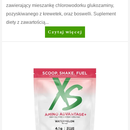
zawierający mieszankę chlorowodorku glukozaminy,
pozyskiwanego z krewetek, oraz boswelli. Suplement
diety z zawartością...
Nutrilite™
Czytaj więcej
Glukozamina
z
boswellią