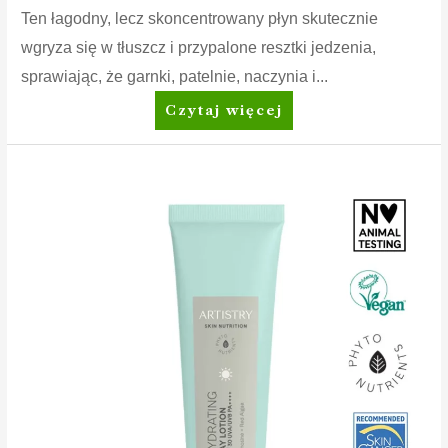
Ten łagodny, lecz skoncentrowany płyn skutecznie
wgryza się w tłuszcz i przypalone resztki jedzenia,
sprawiając, że garnki, patelnie, naczynia i...
Dish
Czytaj więcej
Drops™
Płyn
do
mycia
naczyń