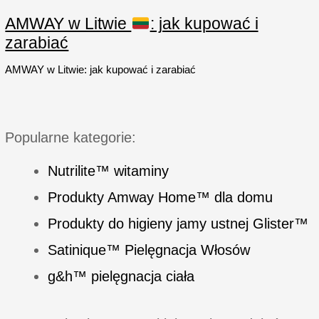
prania
delikatnych
AMWAY w Litwie
: jak kupować i
tkanin
zarabiać
AMWAY w Litwie: jak kupować i zarabiać
Popularne kategorie:
Nutrilite™ witaminy
Produkty Amway Home™ dla domu
Produkty do higieny jamy ustnej Glister™
Satinique™ Pielęgnacja Włosów
g&h™ pielęgnacja ciała