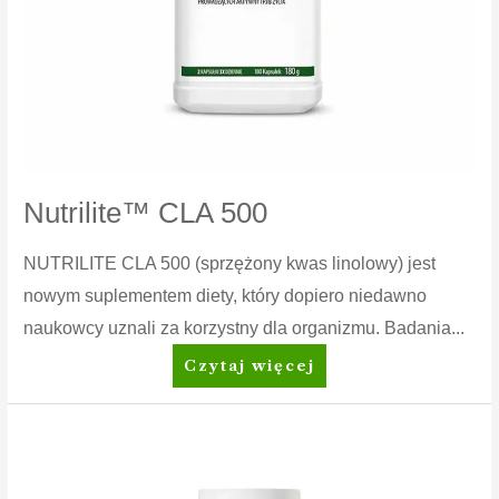
Nutrilite™ CLA 500
NUTRILITE CLA 500 (sprzężony kwas linolowy) jest
nowym suplementem diety, który dopiero niedawno
naukowcy uznali za korzystny dla organizmu. Badania...
Nutrilite™
Czytaj więcej
CLA
500