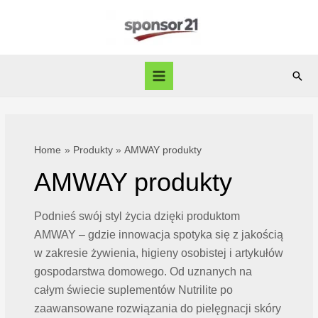
Skip
to
content
Sear
Main
Menu
Home
Produkty
AMWAY produkty
AMWAY produkty
Podnieś swój styl życia dzięki produktom
AMWAY – gdzie innowacja spotyka się z jakością
w zakresie żywienia, higieny osobistej i artykułów
gospodarstwa domowego. Od uznanych na
całym świecie suplementów Nutrilite po
zaawansowane rozwiązania do pielęgnacji skóry