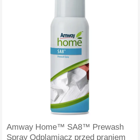
dzień
SPF
30
Amway Home™ SA8™ Prewash
Spray Odplamiacz przed praniem