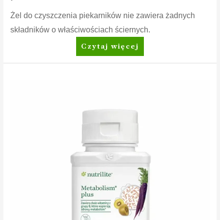
Żel do czyszczenia piekarników nie zawiera żadnych
składników o właściwościach ściernych.
Amway™
Czytaj więcej
Żel
do
czyszczenia
piekarnika