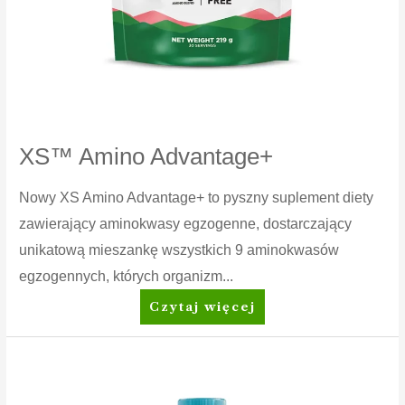
XS™ Amino Advantage+
Nowy XS Amino Advantage+ to pyszny suplement diety
zawierający aminokwasy egzogenne, dostarczający
unikatową mieszankę wszystkich 9 aminokwasów
egzogennych, których organizm...
XS™
Czytaj więcej
Amino
Advantage+