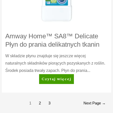
Amway Home™ SA8™ Delicate
Płyn do prania delikatnych tkanin
W składzie płynu znajduje się jeszcze więcej
naturalnych składników piorących pozyskanych z roślin.
Środek posiada trwały zapach. Płyn do prania...
Amway
Czytaj więcej
Home™
SA8™
Delicate
Płyn
Stronicowanie
1
2
3
Next Page
→
do
wpisów