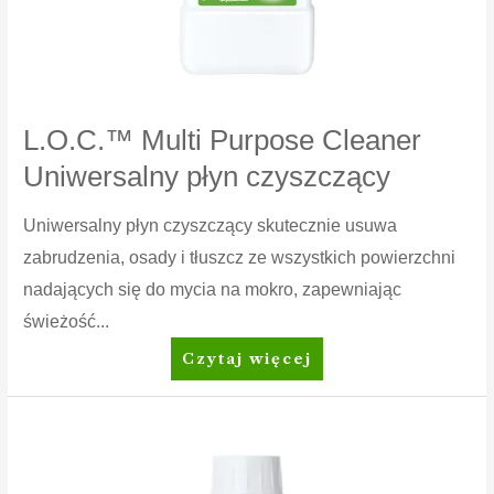
L.O.C.™ Multi Purpose Cleaner
Uniwersalny płyn czyszczący
Uniwersalny płyn czyszczący skutecznie usuwa
zabrudzenia, osady i tłuszcz ze wszystkich powierzchni
nadających się do mycia na mokro, zapewniając
świeżość...
L.O.C.™
Czytaj więcej
Multi
Purpose
Cleaner
Uniwersalny
płyn