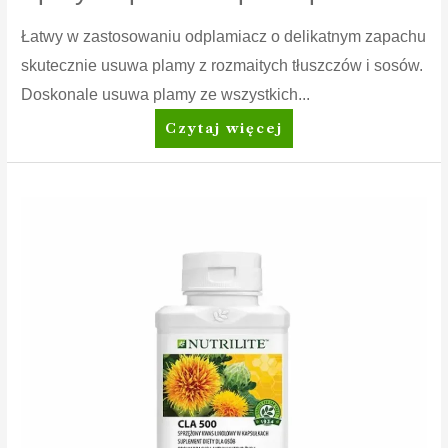
Łatwy w zastosowaniu odplamiacz o delikatnym zapachu
skutecznie usuwa plamy z rozmaitych tłuszczów i sosów.
Doskonale usuwa plamy ze wszystkich...
Amway
Czytaj więcej
Home™
SA8™
Prewash
Spray
Odplamiacz
przed
praniem