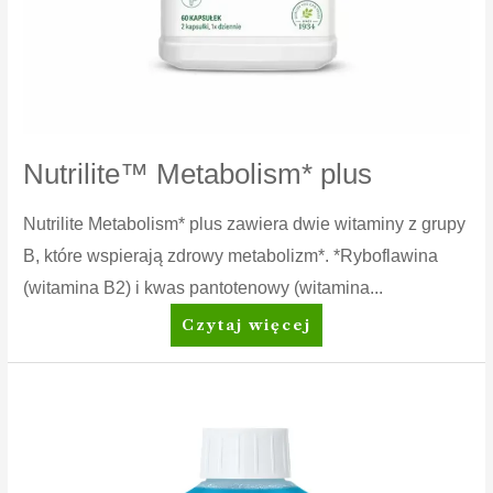
Nutrilite™ Metabolism* plus
Nutrilite Metabolism* plus zawiera dwie witaminy z grupy
B, które wspierają zdrowy metabolizm*. *Ryboflawina
(witamina B2) i kwas pantotenowy (witamina...
Nutrilite™
Czytaj więcej
Metabolism*
plus