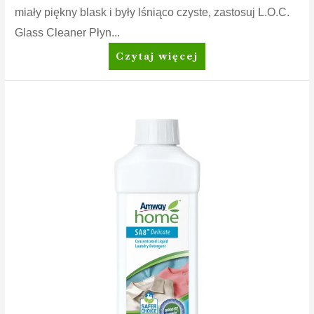
miały piękny blask i były lśniąco czyste, zastosuj L.O.C.
Glass Cleaner Płyn...
Amway
Czytaj więcej
Home™
L.O.C.™
Glass
Cleaner
Płyn
do
czyszczenia
szkła