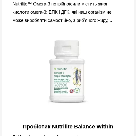
Nutrilite™ Омега-3 потрійноїсили містить жирні
кислоти омега-3: ЕПК і ДГК, які наш організм не
може виробляти самостійно, з риб'ячого жиру,...
Пробіотик Nutrilite Balance Within