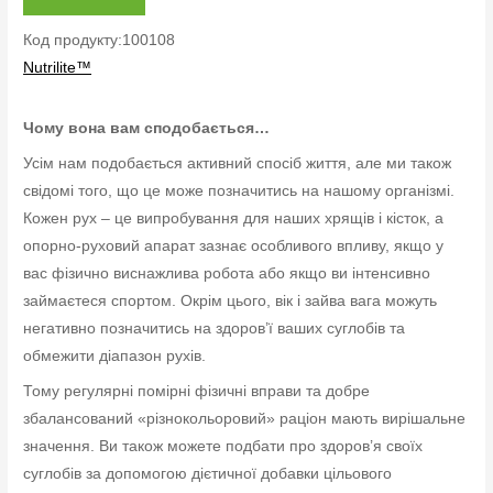
Код продукту:100108
Nutrilite™
Чому вона вам сподобається…
Усім нам подобається активний спосіб життя, але ми також
свідомі того, що це може позначитись на нашому організмі.
Кожен рух – це випробування для наших хрящів і кісток, а
опорно-руховий апарат зазнає особливого впливу, якщо у
вас фізично виснажлива робота або якщо ви інтенсивно
займаєтеся спортом. Окрім цього, вік і зайва вага можуть
негативно позначитись на здоров’ї ваших суглобів та
обмежити діапазон рухів.
Тому регулярні помірні фізичні вправи та добре
збалансований «різнокольоровий» раціон мають вирішальне
значення. Ви також можете подбати про здоров’я своїх
суглобів за допомогою дієтичної добавки цільового