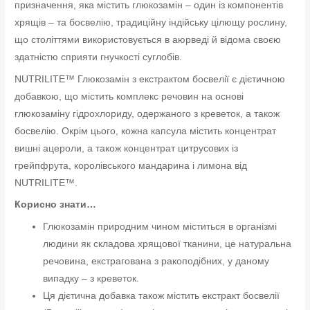
призначення, яка містить глюкозамін – один із компонентів
хрящів – та босвелію, традиційну індійську цілющу рослину,
що століттями використовується в аюрведі й відома своєю
здатністю сприяти гнучкості суглобів.
NUTRILITE™ Глюкозамін з екстрактом босвелії є дієтичною
добавкою, що містить комплекс речовин на основі
глюкозаміну гідрохлориду, одержаного з креветок, а також
босвелію. Окрім цього, кожна капсула містить концентрат
вишні ацероли, а також концентрат цитрусових із
грейпфрута, королівського мандарина і лимона від
NUTRILITE™.
Корисно знати…
Глюкозамін природним чином міститься в організмі
людини як складова хрящової тканини, це натуральна
речовина, екстрагована з ракоподібних, у даному
випадку – з креветок.
Ця дієтична добавка також містить екстракт босвелії