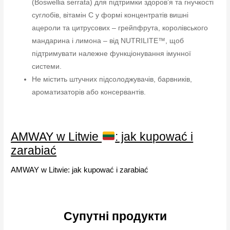
(Boswellia serrata) для підтримки здоров’я та гнучкості
суглобів, вітамін C у формі концентратів вишні
ацероли та цитрусових – грейпфрута, королівського
мандарина і лимона – від NUTRILITE™, щоб
підтримувати належне функціонування імунної
системи.
Не містить штучних підсолоджувачів, барвників,
ароматизаторів або консервантів.
AMWAY w Litwie
: jak kupować i
zarabiać
AMWAY w Litwie: jak kupować i zarabiać
Супутні продукти