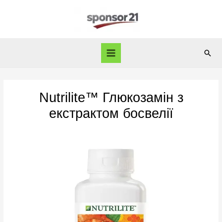
Skip
to
content
Sear
Main
Menu
Nutrilite™ Глюкозамін з
екстрактом босвелії