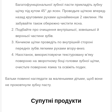
Багатофункціональної зубної пасти прикладіть зубну
щітку під кутом 45° до ясен. Проводьте щіткою вперед-
назад круговими рухами щонайменше 2 хвилини. Не
забувайте також обережно чистити ясна.
Подбайте про очищення внутрішньої, зовнішньої й
верхньої частини зубів.
Кінчиком щітки проведіть по внутрішній стороні
передніх зубів легкими рухами вгору-вниз.
Наостанок, використовуючи текстуровану м’яку
поверхню на зворотному боці головки зубної щітки,
очистьте поверхню язика та освіжіть подих.
Батьки повинні наглядати за маленькими дітьми, щоб вони
не проковтнули зубну пасту.
Супутні продукти