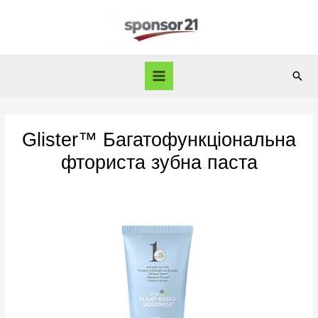
Skip
to
content
Sear
Main
Menu
Glister™ Багатофункціональна
фториста зубна паста