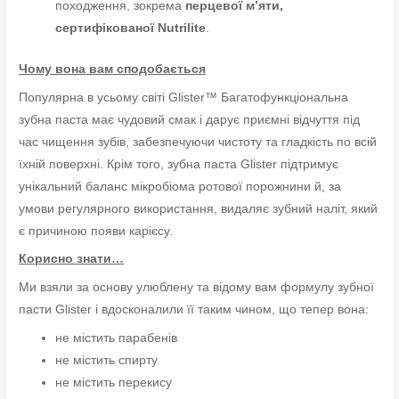
походження, зокрема
перцевої м’яти,
сертифікованої Nutrilite
.
Чому вона вам сподобається
Популярна в усьому світі Glister™ Багатофункціональна
зубна паста має чудовий смак і дарує приємні відчуття під
час чищення зубів, забезпечуючи чистоту та гладкість по всій
їхній поверхні. Крім того, зубна паста Glister підтримує
унікальний баланс мікробіома ротової порожнини й, за
умови регулярного використання, видаляє зубний наліт, який
є причиною появи карієсу.
Корисно знати…
Ми взяли за основу улюблену та відому вам формулу зубної
пасти Glister і вдосконалили її таким чином, що тепер вона:
не містить парабенів
не містить спирту
не містить перекису