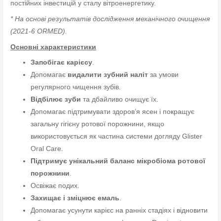
постійних інвестицій у сталу вітроенергетику.
* На основі результатів дослідження механічного очищення
(2021-6 ORMED).
Основні характеристики
Запобігає карієсу
.
Допомагає
видалити зубний наліт
за умови
регулярного чищення зубів.
Відбілює зуби
та дбайливо очищує їх.
Допомагає підтримувати здоров’я ясен і покращує
загальну гігієну ротової порожнини, якщо
використовується як частина системи догляду Glister
Oral Care.
Підтримує унікальний баланс мікробіома ротової
порожнини
.
Освіжає подих.
Захищає і зміцнює емаль
.
Допомагає усунути карієс на ранніх стадіях і відновити