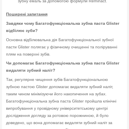
зубну емаль за допомогою формули Reminact.
Поширені запитання
Завдяки чому Багатофункціональна зубна паста Glister
відбілює зуби?
Основна відбілювальна дія Багатофункціональної зубної
пасти Glister полягає у фізичному очищенні та поліруванні
плям на поверхні зубів.
Чи допомагає Багатофункціональна зубна паста Glister
видаляти зубний наліт?
Так, регулярне чищення зубів Багатофункціональною
зубною пастою Glister допомагає видаляти зубний наліт,
таким чином мінімізуючи його накопичення на зубах.
Багатофункціональна зубна паста Glister пройшла клінічні
випробування у провідному університетському центрі
дослідження догляду за ротовою порожниною, й було
доведено, що вона допомагає видаляти зубний наліт за