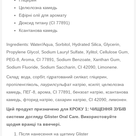
Гліцерин
Целюлозна камедь
Ефірні олії для аромату
Діоксид титану (CI 77891)
Ксантанова камедь
Ingredients: Water/Aqua, Sorbitol, Hydrated Silica, Glycerin,
Propylene Glycol, Sodium Lauryl Sulfate, Xylitol, Cellulose Gum,
PEG-8, Aroma, CI 77891, Sodium Benzoate, Xanthan Gum,
Sodium Fluoride, Sodium Saccharin, CI 42090, Limonene.
Склад: вода, сорбіт, гідратований силікат, гліцерин,
пропіленгліколь, лаурилсульфат натрію, ксиліт, целюлозна
камедь, ПЕГ-8, арома, CI 77891, бензоат натрію, ксантанова
камедь, фторид натрію, сахарин натрію, CI 42090, лимонен.
Цей продукт призначено для КРОКУ 1: ЧИЩЕННЯ ЗУБІВ
системи догляду Glister Oral Care. Використовуйте
щодня вранці та ввечері.
Після нанесення на щетину Glister