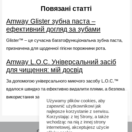
Повязані статті
Amway Glister зубна паста –
ефективний догляд за зубами
Glister™ – це сучасна багатофункціональна зубна паста,
призначена для щоденної гігієни порожнини рота.
Amway L.O.C. Універсальний засіб
для чищення: мій досвід
За допомогою універсального миючого засобу L.O.C.™
вдалося швидко та ефективно видалити плями, а безпека
використання забезпечує спокій родині. Спробуйте!
Używamy plików cookies, aby
zapewnić użytkownikowi jak
najlepsze korzystanie z serwisu.
Korzystając z tej Strony, a także
wchodząc na nią z innej strony
internetowej, akceptujesz użycie
Copyright © 2026 Sponsor21.pl