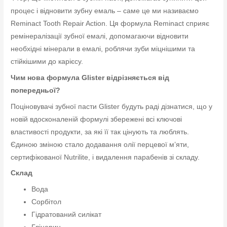
процес і відновити зубну емаль – саме це ми називаємо
Reminact Tooth Repair Action. Ця формула Reminact сприяє
ремінералізації зубної емалі, допомагаючи відновити
необхідні мінерали в емалі, роблячи зуби міцнішими та
стійкішими до карієсу.
Чим нова формула Glister відрізняється від
попередньої?
Поціновувачі зубної пасти Glister будуть раді дізнатися, що у
новій вдосконаленій формулі збережені всі ключові
властивості продукти, за які її так цінують та люблять.
Єдиною зміною стало додавання олії перцевої м’яти,
сертифікованої Nutrilite, і видалення парабенів зі складу.
Склад
Вода
Сорбітол
Гідратований силікат