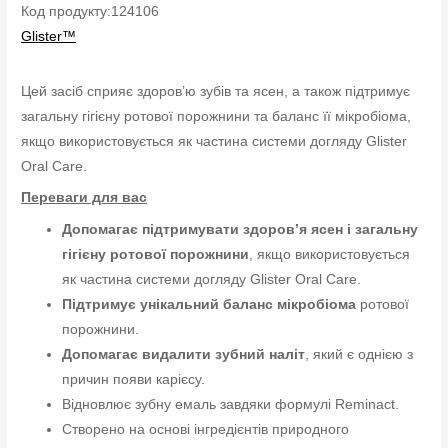
Код продукту:124106
Glister™
Цей засіб сприяє здоров’ю зубів та ясен, а також підтримує
загальну гігієну ротової порожнини та баланс її мікробіома,
якщо використовується як частина системи догляду Glister
Oral Care.
Переваги для вас
Допомагає підтримувати здоров’я ясен і загальну
гігієну ротової порожнини
, якщо використовується
як частина системи догляду Glister Oral Care.
Підтримує унікальний баланс мікробіома
ротової
порожнини.
Допомагає видалити зубний наліт
, який є однією з
причин появи карієсу.
Відновлює зубну емаль завдяки формулі Reminact.
Створено на основі інгредієнтів природного