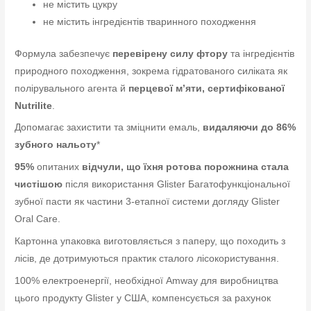
не містить цукру
не містить інгредієнтів тваринного походження
Формула забезпечує
перевірену силу фтору
та інгредієнтів
природного походження, зокрема гідратованого силіката як
полірувального агента й
перцевої м’яти, сертифікованої
Nutrilite
.
Допомагає захистити та зміцнити емаль,
видаляючи до 86%
зубного нальоту
*
95%
опитаних
відчули, що їхня ротова порожнина стала
чистішою
після використання Glister Багатофункціональної
зубної пасти як частини 3-етапної системи догляду Glister
Oral Care.
Картонна упаковка виготовляється з паперу, що походить з
лісів, де дотримуються практик сталого лісокористування.
100% електроенергії, необхідної Amway для виробництва
цього продукту Glister у США, компенсується за рахунок