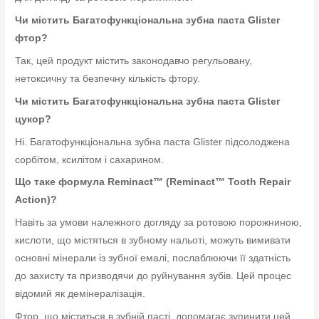
Чи містить Багатофункціональна зубна паста Glister
фтор?
Так, цей продукт містить законодавчо регульовану,
нетоксичну та безпечну кількість фтору.
Чи містить Багатофункціональна зубна паста Glister
цукор?
Ні. Багатофункціональна зубна паста Glister підсолоджена
сорбітом, ксилітом і сахарином.
Що таке формула Reminact™ (Reminact™ Tooth Repair
Action)?
Навіть за умови належного догляду за ротовою порожниною,
кислоти, що містяться в зубному нальоті, можуть вимивати
основні мінерали із зубної емалі, послаблюючи її здатність
до захисту та призводячи до руйнування зубів. Цей процес
відомий як демінералізація.
Фтор, що міститься в зубній пасті, допомагає зупинити цей