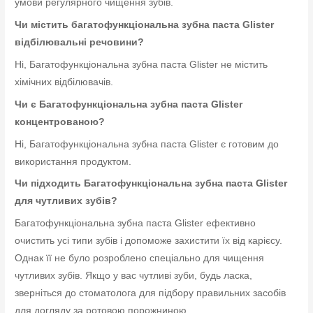
умови регулярного чищення зубів.
Чи містить багатофункціональна зубна паста Glister
відбілювальні речовини?
Ні, Багатофункціональна зубна паста Glister не містить
хімічних відбілювачів.
Чи є Багатофункціональна зубна паста Glister
концентрованою?
Ні, Багатофункціональна зубна паста Glister є готовим до
використання продуктом.
Чи підходить Багатофункціональна зубна паста Glister
для чутливих зубів?
Багатофункціональна зубна паста Glister ефективно
очистить усі типи зубів і допоможе захистити їх від карієсу.
Однак її не було розроблено спеціально для чищення
чутливих зубів. Якщо у вас чутливі зуби, будь ласка,
зверніться до стоматолога для підбору правильних засобів
для догляду за ротовою порожниною.