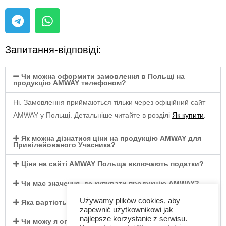
Запитання-відповіді:
Чи можна оформити замовлення в Польщі на
продукцію AMWAY телефоном?
Ні. Замовлення приймаються тільки через офіційний сайт
AMWAY у Польщі. Детальніше читайте в розділі
Як купити
.
Як можна дізнатися ціни на продукцію AMWAY для
Привілейованого Учасника?
Ціни на сайті AMWAY Польща включають податки?
Чи має значення, де купувати продукцію AMWAY?
Używamy plików cookies, aby
Яка вартість доставки під час замовлення?
zapewnić użytkownikowi jak
najlepsze korzystanie z serwisu.
Чи можу я оплатити замовлення під час отримання?