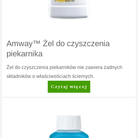
Amway™ Żel do czyszczenia
piekarnika
Żel do czyszczenia piekarników nie zawiera żadnych
składników o właściwościach ściernych.
Amway™
Czytaj więcej
Żel
do
czyszczenia
piekarnika