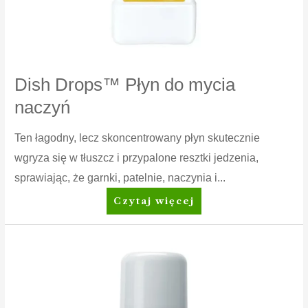
Dish Drops™ Płyn do mycia
naczyń
Ten łagodny, lecz skoncentrowany płyn skutecznie
wgryza się w tłuszcz i przypalone resztki jedzenia,
sprawiając, że garnki, patelnie, naczynia i...
Dish
Czytaj więcej
Drops™
Płyn
do
mycia
naczyń