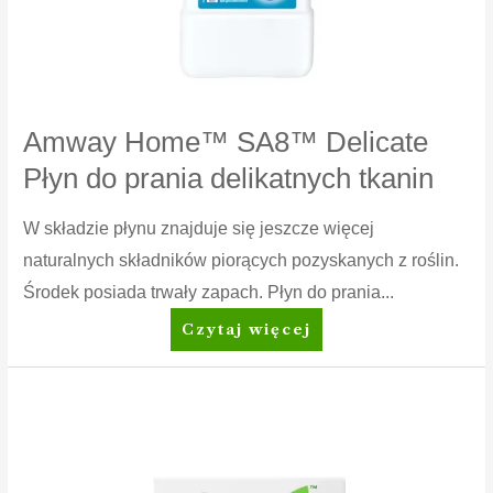
Amway Home™ SA8™ Delicate
Płyn do prania delikatnych tkanin
W składzie płynu znajduje się jeszcze więcej
naturalnych składników piorących pozyskanych z roślin.
Środek posiada trwały zapach. Płyn do prania...
Amway
Czytaj więcej
Home™
SA8™
Delicate
Płyn
do
prania