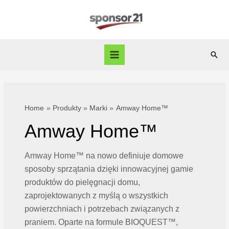
Skip
to
content
Sear
Main
Menu
Home
Produkty
Marki
Amway Home™
Amway Home™
Amway Home™ na nowo definiuje domowe
sposoby sprzątania dzięki innowacyjnej gamie
produktów do pielęgnacji domu,
zaprojektowanych z myślą o wszystkich
powierzchniach i potrzebach związanych z
praniem. Oparte na formule BIOQUEST™,