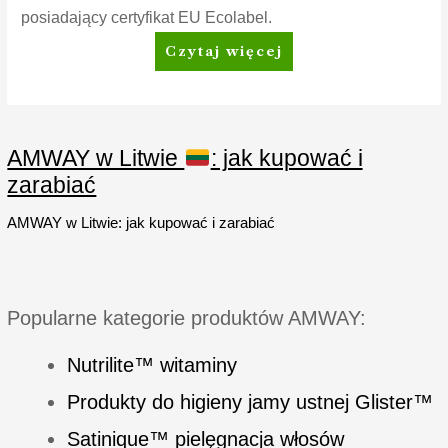
posiadający certyfikat EU Ecolabel.
SA8™
Czytaj więcej
Premium
Proszek
do
prania
AMWAY w Litwie
: jak kupować i
zarabiać
AMWAY w Litwie: jak kupować i zarabiać
Popularne kategorie produktów AMWAY:
Nutrilite™ witaminy
Produkty do higieny jamy ustnej Glister™
Satinique™ pielęgnacja włosów