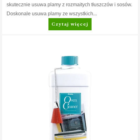
skutecznie usuwa plamy z rozmaitych tłuszczów i sosów.
Doskonale usuwa plamy ze wszystkich...
Amway
Czytaj więcej
Home™
SA8™
Prewash
Spray
Odplamiacz
przed
praniem