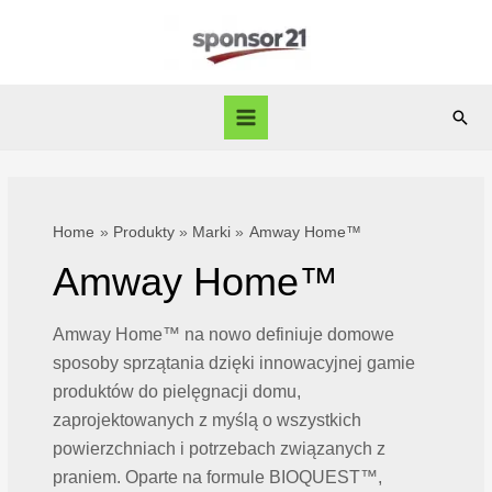
Skip
to
content
Sear
Main
Menu
Home
Produkty
Marki
Amway Home™
Amway Home™
Amway Home™ na nowo definiuje domowe
sposoby sprzątania dzięki innowacyjnej gamie
produktów do pielęgnacji domu,
zaprojektowanych z myślą o wszystkich
powierzchniach i potrzebach związanych z
praniem. Oparte na formule BIOQUEST™,