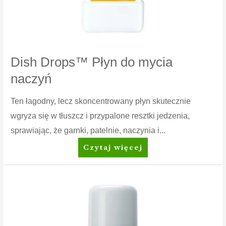
Dish Drops™ Płyn do mycia
naczyń
Ten łagodny, lecz skoncentrowany płyn skutecznie
wgryza się w tłuszcz i przypalone resztki jedzenia,
sprawiając, że garnki, patelnie, naczynia i...
Dish
Czytaj więcej
Drops™
Płyn
do
mycia
naczyń