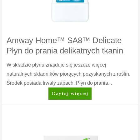
Amway Home™ SA8™ Delicate
Płyn do prania delikatnych tkanin
W składzie płynu znajduje się jeszcze więcej
naturalnych składników piorących pozyskanych z roślin.
Środek posiada trwały zapach. Płyn do prania...
Amway
Czytaj więcej
Home™
SA8™
Delicate
Płyn
do
prania