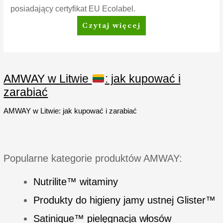
posiadający certyfikat EU Ecolabel.
SA8™
Czytaj więcej
Premium
Proszek
do
prania
AMWAY w Litwie
: jak kupować i
zarabiać
AMWAY w Litwie: jak kupować i zarabiać
Popularne kategorie produktów AMWAY:
Nutrilite™ witaminy
Produkty do higieny jamy ustnej Glister™
Satinique™ pielęgnacja włosów