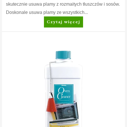
skutecznie usuwa plamy z rozmaitych tłuszczów i sosów.
Doskonale usuwa plamy ze wszystkich...
Amway
Czytaj więcej
Home™
SA8™
Prewash
Spray
Odplamiacz
przed
praniem