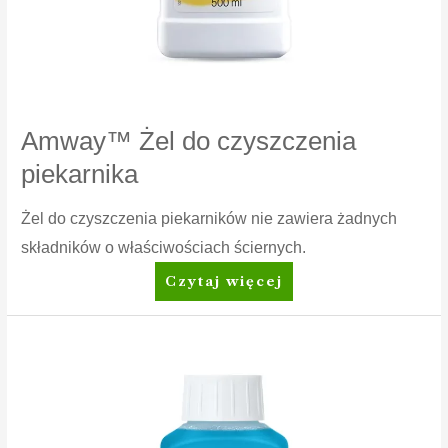
Amway™ Żel do czyszczenia
piekarnika
Żel do czyszczenia piekarników nie zawiera żadnych
składników o właściwościach ściernych.
Amway™
Czytaj więcej
Żel
do
czyszczenia
piekarnika