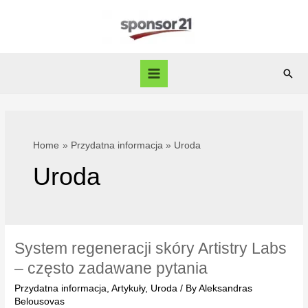
Skip
to
content
Sear
Main
Menu
Home
Przydatna informacja
Uroda
Uroda
System regeneracji skóry Artistry Labs
– często zadawane pytania
Przydatna informacja
,
Artykuły
,
Uroda
/ By
Aleksandras
Belousovas