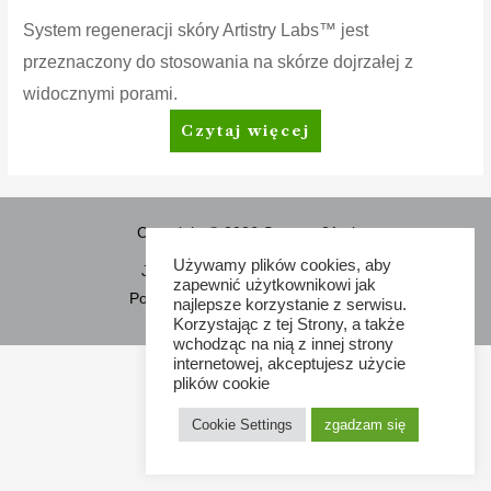
System regeneracji skóry Artistry Labs™ jest
przeznaczony do stosowania na skórze dojrzałej z
widocznymi porami.
System
Czytaj więcej
regeneracji
skóry
Artistry
Labs
Copyright © 2026 Sponsor21.pl
–
Używamy plików cookies, aby
Jak kupować
Regulamin
często
zapewnić użytkownikowi jak
Polityka dotycząca plików cookies
najlepsze korzystanie z serwisu.
zadawane
Korzystając z tej Strony, a także
pytania
wchodząc na nią z innej strony
internetowej, akceptujesz użycie
plików cookie
Cookie Settings
zgadzam się