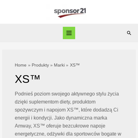
Skip
to
content
Sear
Main
Menu
Home
Produkty
Marki
XS™
XS™
Podnieś poziom swojego aktywnego stylu życia
dzięki suplementom diety, produktom
spożywczym i napojom XS™, które dodadzą Ci
energii i kondycji. Jako dynamiczna marka
Amway, XS™ oferuje bezcukrowe napoje
energetyczne, odżywki dla sportowców bogate w