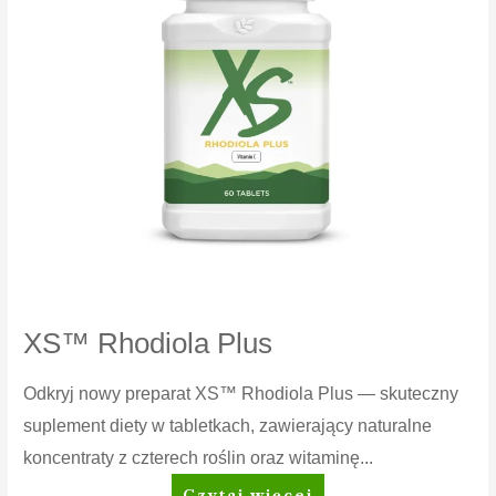
XS™ Rhodiola Plus
Odkryj nowy preparat XS™ Rhodiola Plus — skuteczny
suplement diety w tabletkach, zawierający naturalne
koncentraty z czterech roślin oraz witaminę...
XS™
Czytaj więcej