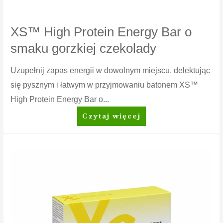
XS™ High Protein Energy Bar o
smaku gorzkiej czekolady
Uzupełnij zapas energii w dowolnym miejscu, delektując
się pysznym i łatwym w przyjmowaniu batonem XS™
High Protein Energy Bar o...
XS™
Czytaj więcej
High
Protein
Energy
Bar
o
smaku
gorzkiej
czekolady