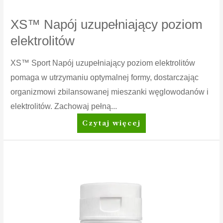
XS™ Napój uzupełniający poziom
elektrolitów
XS™ Sport Napój uzupełniający poziom elektrolitów
pomaga w utrzymaniu optymalnej formy, dostarczając
organizmowi zbilansowanej mieszanki węglowodanów i
elektrolitów. Zachowaj pełną...
XS™
Czytaj więcej
Napój
uzupełniający
poziom
elektrolitów