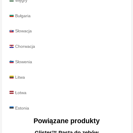
Węgry
Bułgaria
Słowacja
Chorwacja
Słowenia
Litwa
Łotwa
Estonia
Powiązane produkty
Glister™ Pasta do zębów