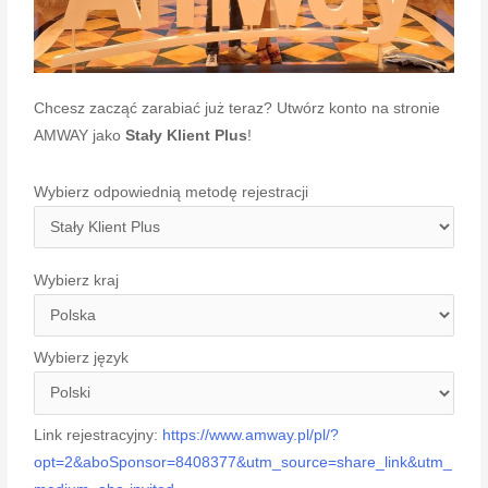
Chcesz zacząć zarabiać już teraz? Utwórz konto na stronie
AMWAY jako
Stały Klient Plus
!
Wybierz odpowiednią metodę rejestracji
Wybierz kraj
Wybierz język
Link rejestracyjny:
https://www.amway.pl/pl/?
opt=2&aboSponsor=8408377&utm_source=share_link&utm_