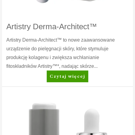
Artistry Derma-Architect™
Artistry Derma-Architect™ to nowe zaawansowane
urządzenie do pielęgnacji skóry, które stymuluje
produkcję kolagenu i zwiększa wchłanianie
fitoskładników Artistry™*, nadając skórze...
Artistry
Czytaj więcej
Derma-
Architect™