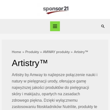
Skip
to
content
Sear
Main
Menu
Home
Produkty
AMWAY produkty
Artistry™
Artistry™
Artistry by Amway to najlepsze połączenie nauki i
natury w pielęgnacji urody, oferujące gamę
najwyższej jakości produktów do pielęgnacji
skóry i makijażu, opartych na zasadach
zdrowego piękna. Dzięki wyłącznemu
zastosowaniu fitoskładników Nutrilite, produkty te