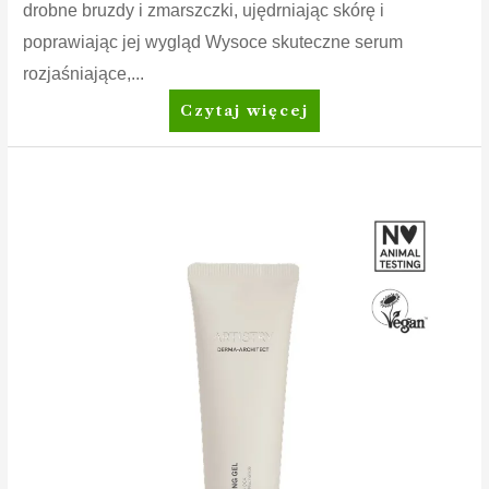
drobne bruzdy i zmarszczki, ujędrniając skórę i
poprawiając jej wygląd Wysoce skuteczne serum
rozjaśniające,...
Artistry
Czytaj więcej
Skin
Nutrition™
Serum
z
witaminą
C
i
kwasem
hialuronowym