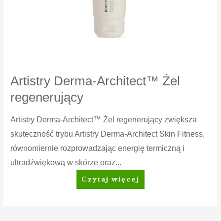
Artistry Derma-Architect™ Żel
regenerujący
Artistry Derma-Architect™ Żel regenerujący zwiększa
skuteczność trybu Artistry Derma-Architect Skin Fitness,
równomiernie rozprowadzając energię termiczną i
ultradźwiękową w skórze oraz...
Artistry
Czytaj więcej
Derma-
Architect™
Żel