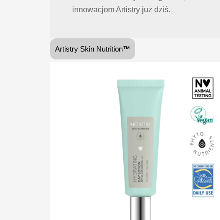
innowacjom Artistry już dziś.
Artistry Skin Nutrition™