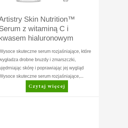
Artistry Skin Nutrition™
Serum z witaminą C i
kwasem hialuronowym
Wysoce skuteczne serum rozjaśniające, które
wygładza drobne bruzdy i zmarszczki,
ujędrniając skórę i poprawiając jej wygląd
Wysoce skuteczne serum rozjaśniające,...
Artistry
Czytaj więcej
Skin
Nutrition™
Serum
z
witaminą