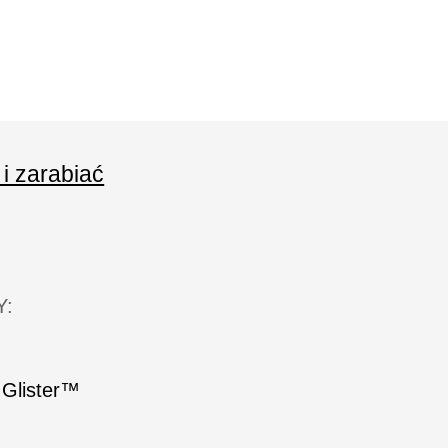
 i zarabiać
Y:
 Glister™