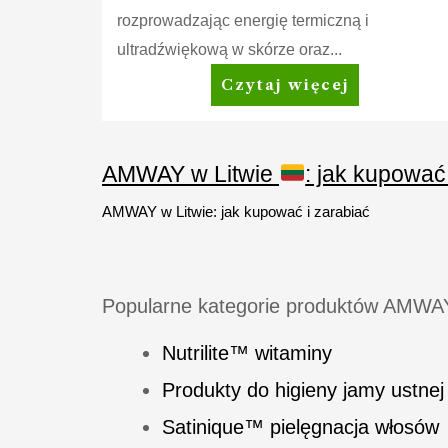
rozprowadzając energię termiczną i
ultradźwiękową w skórze oraz...
Artistry
Czytaj więcej
Derma-
Architect™
Żel
AMWAY w Litwie
: jak kupować
regenerujący
AMWAY w Litwie: jak kupować i zarabiać
Popularne kategorie produktów AMWA
Nutrilite™ witaminy
Produkty do higieny jamy ustnej
Satinique™ pielęgnacja włosów