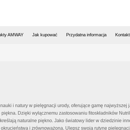
ukty AMWAY
Jak kupować
Przydatna informacja
Kontakt
nauki i natury w pielęgnacji urody, oferujące gamę najwyższej j
iękna. Dzięki wyłącznemu zastosowaniu fitoskładników Nutrilit
kreślają naturalne piękno. Jako światowy lider w dziedzinie in
 okrucieństwa i zrównoważona. Ulepsz swoją rutynę pielęgnacj