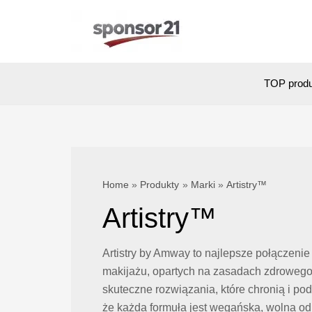
Skip
to
content
TOP prod
Home
Produkty
Marki
Artistry™
Artistry™
Artistry by Amway to najlepsze połączenie 
makijażu, opartych na zasadach zdrowego p
skuteczne rozwiązania, które chronią i pod
że każda formuła jest wegańska, wolna od