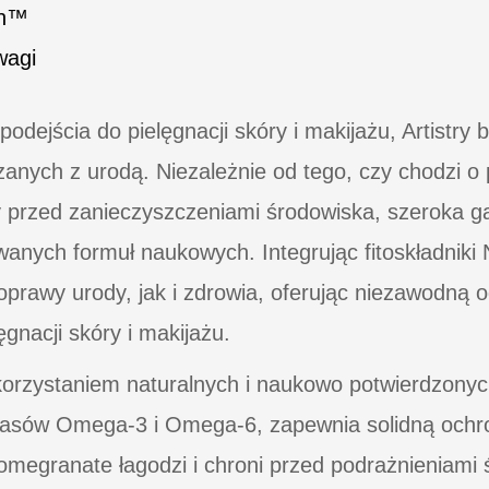
&h™
wagi
podejścia do pielęgnacji skóry i makijażu, Artist
nych z urodą. Niezależnie od tego, czy chodzi o 
y przed zanieczyszczeniami środowiska, szeroka g
nych formuł naukowych. Integrując fitoskładniki Nu
prawy urody, jak i zdrowia, oferując niezawodną 
gnacji skóry i makijażu.
korzystaniem naturalnych i naukowo potwierdzonych
wasów Omega-3 i Omega-6, zapewnia solidną ochro
Pomegranate łagodzi i chroni przed podrażnieniami