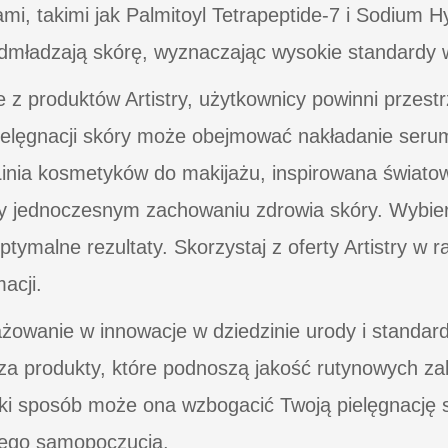
, takimi jak Palmitoyl Tetrapeptide-7 i Sodium H
e odmładzają skórę, wyznaczając wysokie standardy
z produktów Artistry, użytkownicy powinni przest
ielęgnacji skóry może obejmować nakładanie seru
Linia kosmetyków do makijażu, inspirowana światow
y jednoczesnym zachowaniu zdrowia skóry. Wybier
optymalne rezultaty. Skorzystaj z oferty Artistry w
acji.
żowanie w innowacje w dziedzinie urody i standar
a produkty, które podnoszą jakość rutynowych zab
 jaki sposób może ona wzbogacić Twoją pielęgnację 
rego samopoczucia.