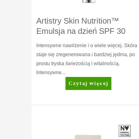
Artistry Skin Nutrition™
Emulsja na dzień SPF 30
Intensywne nawilżenie i o wiele więcej. Skóra
staje się zregenerowana i bardziej jędrna, po
prostu tryska świeżością i witalnością.
Intensywne...
Artistry
Czytaj więcej
Skin
Nutrition™
Emulsja
na
dzień
SPF