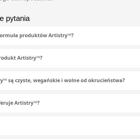
e pytania
 formuła produktów Artistry™?
rodukt Artistry™?
ry™ są czyste, wegańskie i wolne od okrucieństwa?
eruje Artistry™?
?