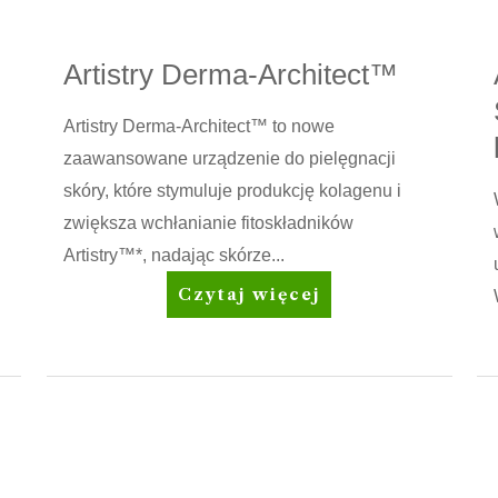
Artistry Derma-Architect™
Artistry Derma-Architect™ to nowe
zaawansowane urządzenie do pielęgnacji
skóry, które stymuluje produkcję kolagenu i
zwiększa wchłanianie fitoskładników
Artistry™*, nadając skórze...
Artistry
Czytaj więcej
Derma-
Architect™