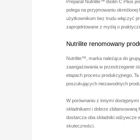
Preparat Nutrilite™ Biotin C Plius 
polega na przyjmowaniu określonej
użytkownikom bez trudu włączyć pr
zaprojektowane z myślą o praktycz
Nutrilite renomowany prod
Nutrilite™, marka należąca do gru
zaangażowania w przestrzeganie sta
etapach procesu produkcyjnego. Ta
poszukujących niezawodnych prod
W porównaniu z innymi dostępnymi na
składnikami i dobrze zbilansowaną 
dostarcza oba składniki odżywcze w
skuteczności.