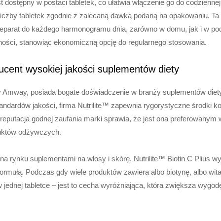
jest dostępny w postaci tabletek, co ułatwia włączenie go do codzienn
 liczby tabletek zgodnie z zalecaną dawką podaną na opakowaniu. T
eparat do każdego harmonogramu dnia, zarówno w domu, jak i w po
ności, stanowiąc ekonomiczną opcję do regularnego stosowania.
ucent wysokiej jakości suplementów diety
py Amway, posiada bogate doświadczenie w branży suplementów diet
ndardów jakości, firma Nutrilite™ zapewnia rygorystyczne środki kon
 reputacja godnej zaufania marki sprawia, że jest ona preferowan
uktów odżywczych.
 rynku suplementami na włosy i skórę, Nutrilite™ Biotin C Plius wy
formułą. Podczas gdy wiele produktów zawiera albo biotynę, albo wi
 jednej tabletce – jest to cecha wyróżniająca, która zwiększa wygo