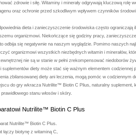
ować zdrowie i siłę. Witaminy i minerały odgrywają kluczową rolę w
lagenu oraz ochronie przed szkodliwym wpływem czynników środow
odpowiednia dieta i zanieczyszczenie środowiska często ograniczają 
zemu organizmowi. Niekończące się godziny pracy, zanieczyszczen
to odbija się negatywnie na naszym wyglądzie. Pomimo naszych najl
rczyć organizmowi wszystkich niezbędnych witamin i minerałów, któ
 zewnętrznej nie są w stanie w pełni zrekompensować niedoborów ży
ci suplementów diety może stać się ważnym elementem codziennej pi
ienia zbilansowanej diety ani leczenia, mogą pomóc w codziennym 
cu do gry wkracza Nutrilite™ Biotin C Plius, naturalny suplement, k
 prawidłowego stanu włosów i skóry.
aratowi Nutrilite™ Biotin C Plus
at Nutrilite™ Biotin C Plus.
 łączy biotynę z witaminą C,