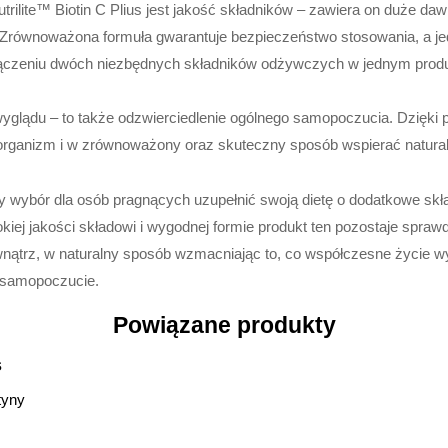
trilite™ Biotin C Plius jest jakość składników – zawiera on duże daw
 Zrównoważona formuła gwarantuje bezpieczeństwo stosowania, a j
ołączeniu dwóch niezbędnych składników odżywczych w jednym produ
wyglądu – to także odzwierciedlenie ogólnego samopoczucia. Dzięki p
rganizm i w zrównoważony oraz skuteczny sposób wspierać natural
nały wybór dla osób pragnących uzupełnić swoją dietę o dodatkowe s
okiej jakości składowi i wygodnej formie produkt ten pozostaje sp
ątrz, w naturalny sposób wzmacniając to, co współczesne życie w
e samopoczucie.
Powiązane produkty
s
tyny