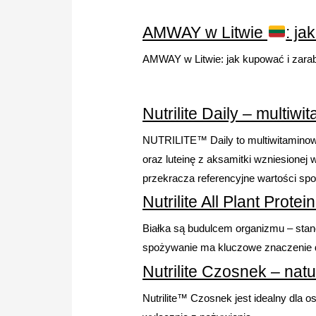
AMWAY w Litwie
: ja
AMWAY w Litwie: jak kupować i zara
Nutrilite Daily – multi
NUTRILITE™ Daily to multiwitaminowy 
oraz luteinę z aksamitki wzniesionej
przekracza referencyjne wartości sp
Nutrilite All Plant Prot
Białka są budulcem organizmu – stano
spożywanie ma kluczowe znaczenie dla
Nutrilite Czosnek – nat
Nutrilite™ Czosnek jest idealny dla 