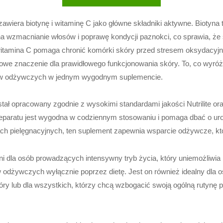
 zawiera biotynę i witaminę C jako główne składniki aktywne. Biotyn
 wzmacnianie włosów i poprawę kondycji paznokci, co sprawia, że 
 witamina C pomaga chronić komórki skóry przed stresem oksydacyjn
owe znaczenie dla prawidłowego funkcjonowania skóry. To, co wyróżni
ików odżywczych w jednym wygodnym suplemencie.
stał opracowany zgodnie z wysokimi standardami jakości Nutrilite ora
reparatu jest wygodna w codziennym stosowaniu i pomaga dbać o ur
ch pielęgnacyjnych, ten suplement zapewnia wsparcie odżywcze, któ
 dla osób prowadzących intensywny tryb życia, który uniemożliwia
 odżywczych wyłącznie poprzez dietę. Jest on również idealny dla
kóry lub dla wszystkich, którzy chcą wzbogacić swoją ogólną rutynę