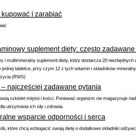
k kupować i zarabiać
biać
witaminowy suplement diety: często zadawane
i multimineralny suplement diety, który dostarcza 20 niezbędnych 
 w jednej tabletce, przy czym 12 z tych witamin i składników minera
ożycia (RWS)
ein – najczęściej zadawane pytania
wią szkielet mięśni i kości. Ponieważ organizm nie magazynuje nad
 utrzymania ich siły i zdrowia.
uralne wsparcie odporności i serca
osób, które chcą wzbogacić swoją dietę o dodatkowe składniki odżyw