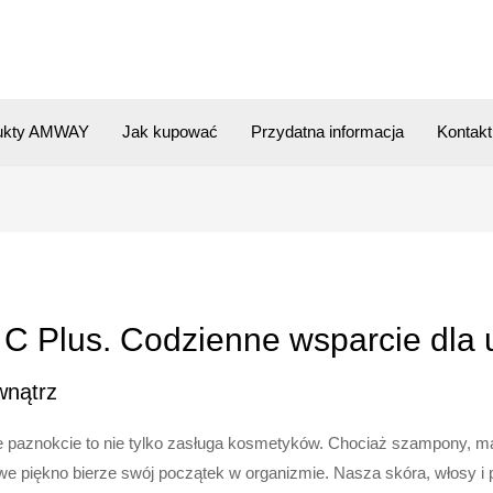
ukty AMWAY
Jak kupować
Przydatna informacja
Kontakt
a C Plus. Codzienne wsparcie dla 
wnątrz
e paznokcie to nie tylko zasługa kosmetyków. Chociaż szampony, 
e piękno bierze swój początek w organizmie. Nasza skóra, włosy i