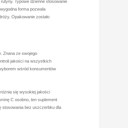
ej rutyny. Typowe dzienne stosowanie
a wygodna forma pozwala
dróży. Opakowanie zostało
y. Znana ze swojego
troli jakości na wszystkich
ym wyborem wśród konsumentów
różnia się wysokiej jakości
taminę C osobno, ten suplement
dę stosowania bez uszczerbku dla