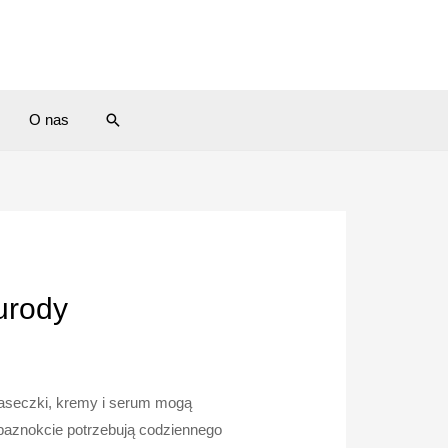
O nas
urody
maseczki, kremy i serum mogą
 paznokcie potrzebują codziennego