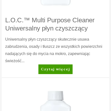
L.O.C.™ Multi Purpose Cleaner
Uniwersalny płyn czyszczący
Uniwersalny płyn czyszczący skutecznie usuwa
zabrudzenia, osady i tłuszcz ze wszystkich powierzchni
nadających się do mycia na mokro, zapewniając
świeżość...
L.O.C.™
Czytaj więcej
Multi
Purpose
Cleaner
Uniwersalny
płyn
czyszczący