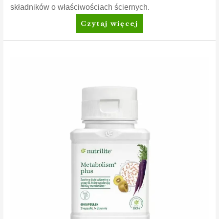
składników o właściwościach ściernych.
Amway™
Czytaj więcej
Żel
do
czyszczenia
piekarnika