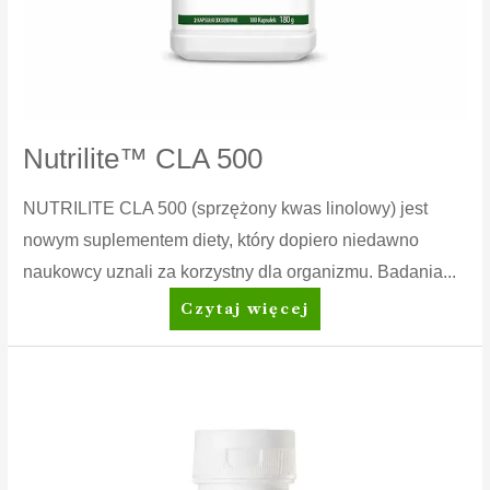
Nutrilite™ CLA 500
NUTRILITE CLA 500 (sprzężony kwas linolowy) jest
nowym suplementem diety, który dopiero niedawno
naukowcy uznali za korzystny dla organizmu. Badania...
Nutrilite™
Czytaj więcej
CLA
500