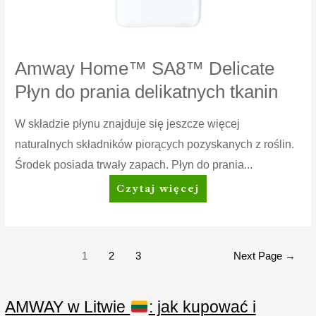
Amway Home™ SA8™ Delicate
Płyn do prania delikatnych tkanin
W składzie płynu znajduje się jeszcze więcej
naturalnych składników piorących pozyskanych z roślin.
Środek posiada trwały zapach. Płyn do prania...
Amway
Czytaj więcej
Home™
SA8™
Delicate
Płyn
Stronicowanie
1
2
3
Next Page
→
do
wpisów
prania
delikatnych
AMWAY w Litwie
: jak kupować i