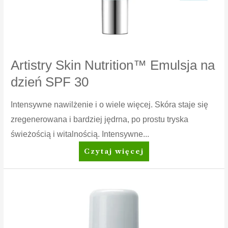
Artistry Skin Nutrition™ Emulsja na
dzień SPF 30
Intensywne nawilżenie i o wiele więcej. Skóra staje się
zregenerowana i bardziej jędrna, po prostu tryska
świeżością i witalnością. Intensywne...
Artistry
Czytaj więcej
Skin
Nutrition™
Emulsja
na
dzień
SPF