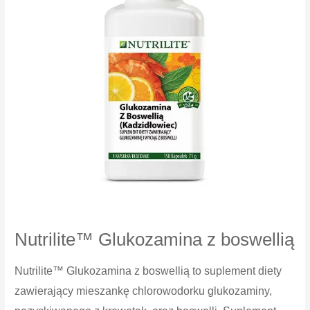
Nutrilite™ Glukozamina z boswellią
Nutrilite™ Glukozamina z boswellią to suplement diety
zawierający mieszankę chlorowodorku glukozaminy,