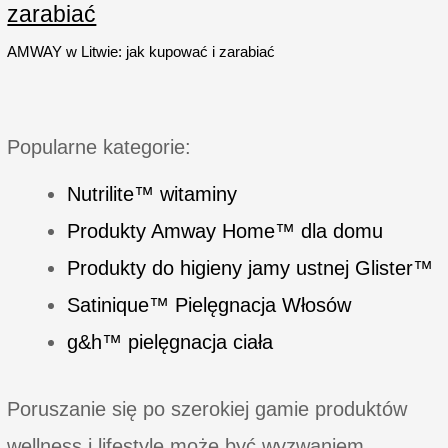
tkanin
zarabiać
AMWAY w Litwie: jak kupować i zarabiać
Popularne kategorie:
Nutrilite™ witaminy
Produkty Amway Home™ dla domu
Produkty do higieny jamy ustnej Glister™
Satinique™ Pielęgnacja Włosów
g&h™ pielęgnacja ciała
Poruszanie się po szerokiej gamie produktów
wellness i lifestyle może być wyzwaniem,