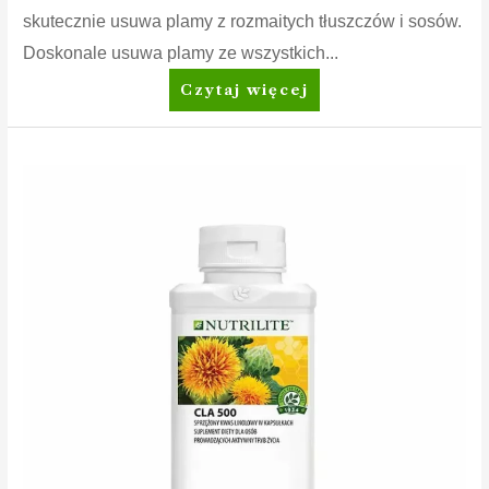
skutecznie usuwa plamy z rozmaitych tłuszczów i sosów.
Doskonale usuwa plamy ze wszystkich...
Amway
Czytaj więcej
Home™
SA8™
Prewash
Spray
Odplamiacz
przed
praniem