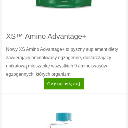
XS™ Amino Advantage+
Nowy XS Amino Advantage+ to pyszny suplement diety
zawierający aminokwasy egzogenne, dostarczający
unikatową mieszankę wszystkich 9 aminokwasów
egzogennych, których organizm...
XS™
Czytaj więcej
Amino
Advantage+