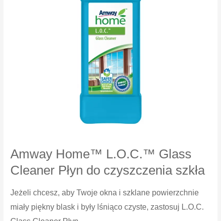
Amway Home™ L.O.C.™ Glass
Cleaner Płyn do czyszczenia szkła
Jeżeli chcesz, aby Twoje okna i szklane powierzchnie
miały piękny blask i były lśniąco czyste, zastosuj L.O.C.