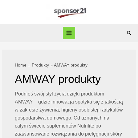
Skip
to
content
Sear
Main
Menu
Home
Produkty
AMWAY produkty
AMWAY produkty
Podnieś swój styl życia dzięki produktom
AMWAY – gdzie innowacja spotyka się z jakością
w zakresie żywienia, higieny osobistej i artykułów
gospodarstwa domowego. Od uznanych na
całym świecie suplementów Nutrilite po
zaawansowane rozwiązania do pielęgnacji skóry