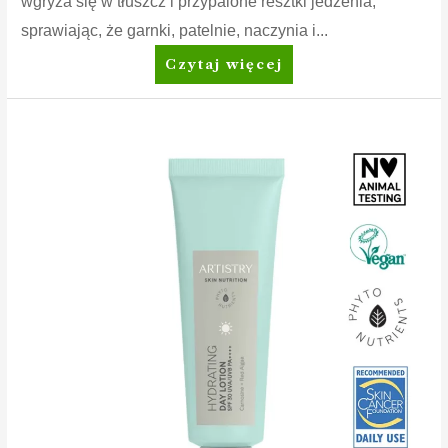
wgryza się w tłuszcz i przypalone resztki jedzenia,
sprawiając, że garnki, patelnie, naczynia i...
Dish
Czytaj więcej
Drops™
Płyn
do
mycia
naczyń