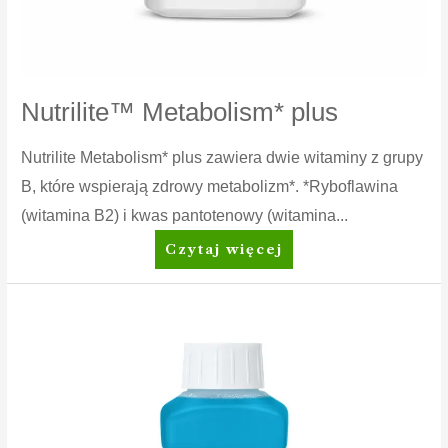
Nutrilite™ Metabolism* plus
Nutrilite Metabolism* plus zawiera dwie witaminy z grupy
B, które wspierają zdrowy metabolizm*. *Ryboflawina
(witamina B2) i kwas pantotenowy (witamina...
Nutrilite™
Czytaj więcej
Metabolism*
plus