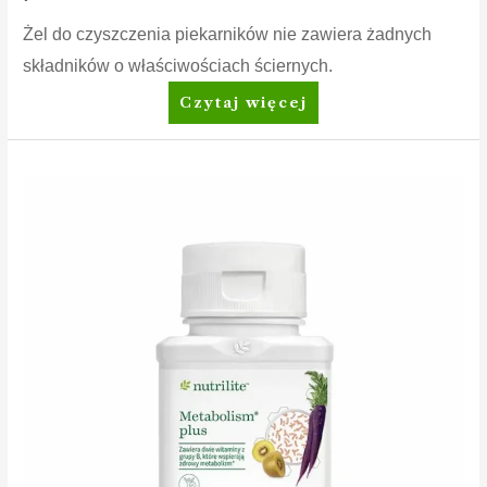
Żel do czyszczenia piekarników nie zawiera żadnych
składników o właściwościach ściernych.
Amway™
Czytaj więcej
Żel
do
czyszczenia
piekarnika