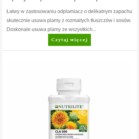
Łatwy w zastosowaniu odplamiacz o delikatnym zapachu
skutecznie usuwa plamy z rozmaitych tłuszczów i sosów.
Doskonale usuwa plamy ze wszystkich...
Amway
Czytaj więcej
Home™
SA8™
Prewash
Spray
Odplamiacz
przed
praniem