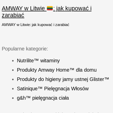
prania
delikatnych
AMWAY w Litwie
: jak kupować i
tkanin
zarabiać
AMWAY w Litwie: jak kupować i zarabiać
Popularne kategorie:
Nutrilite™ witaminy
Produkty Amway Home™ dla domu
Produkty do higieny jamy ustnej Glister™
Satinique™ Pielęgnacja Włosów
g&h™ pielęgnacja ciała