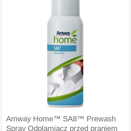
dzień
SPF
30
Amway Home™ SA8™ Prewash
Spray Odplamiacz przed praniem