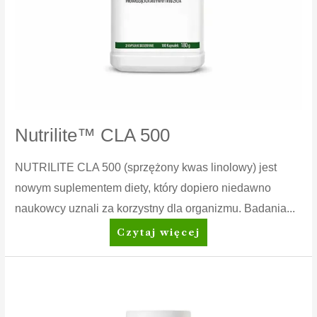
Nutrilite™ CLA 500
NUTRILITE CLA 500 (sprzężony kwas linolowy) jest
nowym suplementem diety, który dopiero niedawno
naukowcy uznali za korzystny dla organizmu. Badania...
Nutrilite™
Czytaj więcej
CLA
500