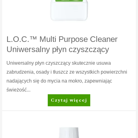
L.O.C.™ Multi Purpose Cleaner
Uniwersalny płyn czyszczący
Uniwersalny płyn czyszczący skutecznie usuwa
zabrudzenia, osady i tłuszcz ze wszystkich powierzchni
nadających się do mycia na mokro, zapewniając
świeżość...
L.O.C.™
Czytaj więcej
Multi
Purpose
Cleaner
Uniwersalny
płyn