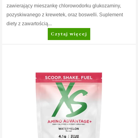
zawierający mieszankę chlorowodorku glukozaminy,
pozyskiwanego z krewetek, oraz boswelli. Suplement
diety z zawartością...
Nutrilite™
Czytaj więcej
Glukozamina
z
boswellią