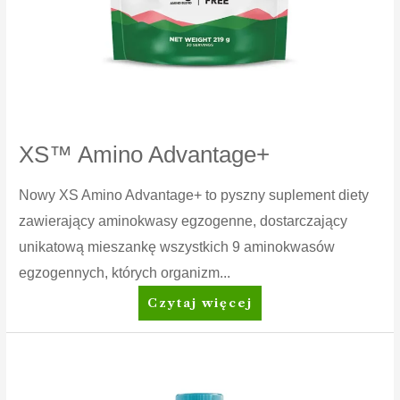
XS™ Amino Advantage+
Nowy XS Amino Advantage+ to pyszny suplement diety
zawierający aminokwasy egzogenne, dostarczający
unikatową mieszankę wszystkich 9 aminokwasów
egzogennych, których organizm...
XS™
Czytaj więcej
Amino
Advantage+