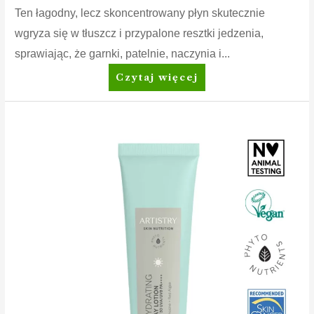
Ten łagodny, lecz skoncentrowany płyn skutecznie
wgryza się w tłuszcz i przypalone resztki jedzenia,
sprawiając, że garnki, patelnie, naczynia i...
Dish
Czytaj więcej
Drops™
Płyn
do
mycia
naczyń