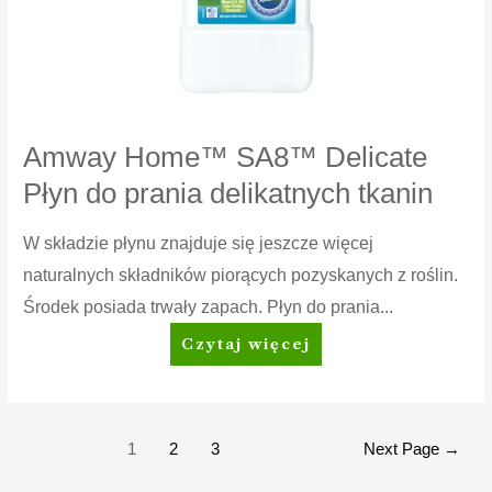
Amway Home™ SA8™ Delicate
Płyn do prania delikatnych tkanin
W składzie płynu znajduje się jeszcze więcej
naturalnych składników piorących pozyskanych z roślin.
Środek posiada trwały zapach. Płyn do prania...
Amway
Czytaj więcej
Home™
SA8™
Delicate
Płyn
Stronicowanie
1
2
3
Next Page
→
do
wpisów