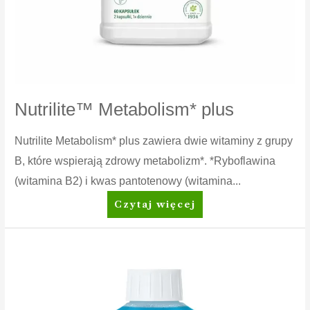
Nutrilite™ Metabolism* plus
Nutrilite Metabolism* plus zawiera dwie witaminy z grupy
B, które wspierają zdrowy metabolizm*. *Ryboflawina
(witamina B2) i kwas pantotenowy (witamina...
Nutrilite™
Czytaj więcej
Metabolism*
plus