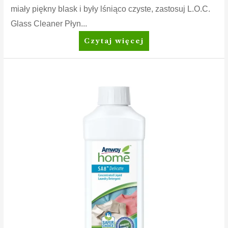
miały piękny blask i były lśniąco czyste, zastosuj L.O.C.
Glass Cleaner Płyn...
Amway
Czytaj więcej
Home™
L.O.C.™
Glass
Cleaner
Płyn
do
czyszczenia
szkła