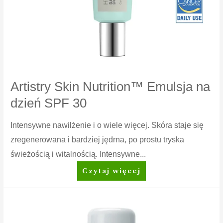
Artistry Skin Nutrition™ Emulsja na
dzień SPF 30
Intensywne nawilżenie i o wiele więcej. Skóra staje się
zregenerowana i bardziej jędrna, po prostu tryska
świeżością i witalnością. Intensywne...
Artistry
Czytaj więcej
Skin
Nutrition™
Emulsja
na