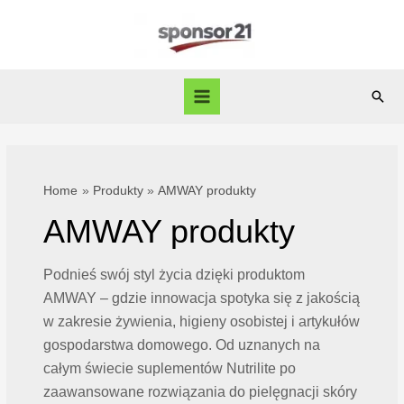
Skip
to
content
Sear
Main
Menu
Home
Produkty
AMWAY produkty
AMWAY produkty
Podnieś swój styl życia dzięki produktom
AMWAY – gdzie innowacja spotyka się z jakością
w zakresie żywienia, higieny osobistej i artykułów
gospodarstwa domowego. Od uznanych na
całym świecie suplementów Nutrilite po
zaawansowane rozwiązania do pielęgnacji skóry