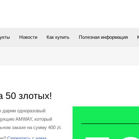
укты
Новости
Как купить
Полезная информация
 50 злотых!
 дарим одноразовый
родукцию AMWAY, который
ном заказе на сумму 400 zł.
он?
Свяжитесь с нами