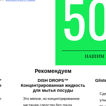
Рекомендуем
™
DISH DROPS™
Glis
е
Концентрированная жидкость
для мытья посуды
Сде
е
Это мягкое, но концентрированное
улы
чистящее средство без труда