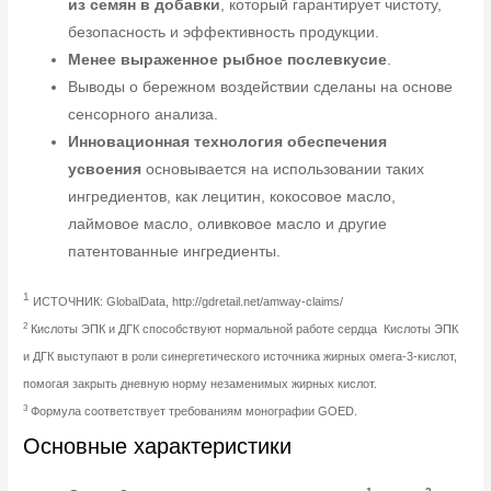
из семян в добавки
, который гарантирует чистоту,
безопасность и эффективность продукции.
Менее выраженное рыбное послевкусие
.
Выводы о бережном воздействии сделаны на основе
сенсорного анализа.
Инновационная технология обеспечения
усвоения
основывается на использовании таких
ингредиентов, как лецитин, кокосовое масло,
лаймовое масло, оливковое масло и другие
патентованные ингредиенты.
1
ИСТОЧНИК: GlobalData, http://gdretail.net/amway-claims/
2
Кислоты ЭПК и ДГК способствуют нормальной работе сердца Кислоты ЭПК
и ДГК выступают в роли синергетического источника жирных омега-3-кислот,
помогая закрыть дневную норму незаменимых жирных кислот.
3
Формула соответствует требованиям монографии GOED.
Основные характеристики