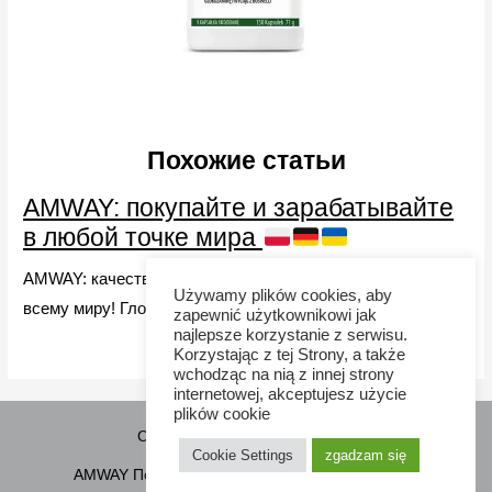
Похожие статьи
AMWAY: покупайте и зарабатывайте
в любой точке мира
AMWAY: качественные продукты и заработок онлайн по
Używamy plików cookies, aby
всему миру! Глобальные возможности. Начните сейчас!
zapewnić użytkownikowi jak
najlepsze korzystanie z serwisu.
Korzystając z tej Strony, a także
wchodząc na nią z innej strony
internetowej, akceptujesz użycie
plików cookie
Copyright © 2026 Sponsor21.pl
Cookie Settings
zgadzam się
AMWAY Польша
Как купить
Контакты