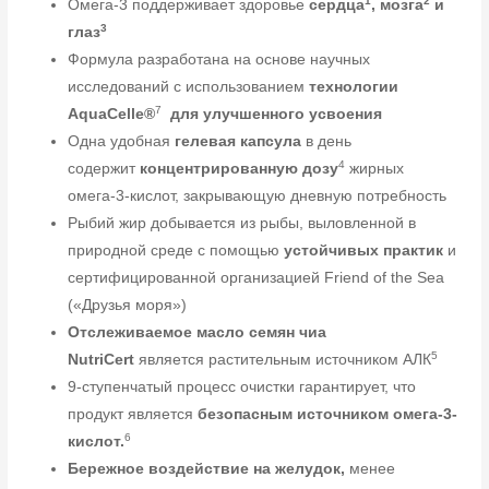
1
2
Омега-3 поддерживает здоровье
сердца
, мозга
и
3
глаз
Формула разработана на основе научных
исследований с использованием
технологии
7
AquaCelle®
для улучшенного усвоения
Одна удобная
гелевая капсула
в день
4
содержит
концентрированную дозу
жирных
омега-3-кислот, закрывающую дневную потребность
Рыбий жир добывается из рыбы, выловленной в
природной среде с помощью
устойчивых практик
и
сертифицированной организацией Friend of the Sea
(«Друзья моря»)
Отслеживаемое масло семян чиа
5
NutriCert
является растительным источником АЛК
9-ступенчатый процесс очистки гарантирует, что
продукт является
безопасным источником омега-3-
6
кислот.
Бережное воздействие на желудок,
менее