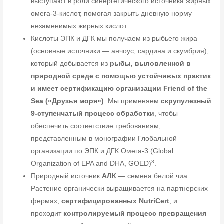
выступают в роли синергетического источника жирных
омега-3-кислот, помогая закрыть дневную норму
незаменимых жирных кислот.
Кислоты ЭПК и ДГК мы получаем из рыбьего жира
(основные источники — анчоус, сардина и скумбрия),
который добывается из
рыбы, выловленной в
природной среде с помощью устойчивых практик
и имеет сертификацию организации Friend of the
Sea («Друзья моря»)
. Мы применяем
скрупулезный
9-ступенчатый процесс обработки
, чтобы
обеспечить соответствие требованиям,
представленным в монографии Глобальной
организации по ЭПК и ДГК Омега-3 (Global
3
Organization of EPA and DHA, GOED)
.
Природный источник
АЛК
— семена белой чиа.
Растение органически выращивается на партнерских
фермах,
сертифицированных NutriCert
, и
проходит
контролируемый процесс превращения