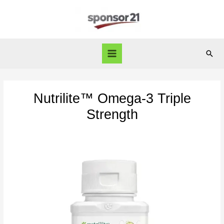
Перейти
к
содержимому
Пои
Main
Menu
Nutrilite™ Omega-3 Triple
Strength