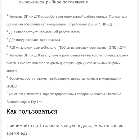
выраженное рыбное послевкусие
1
Кислоты ЭПК и ДГК способствуют нормальной работе сердца. Пользу для
организма обеспечивает ежедневное потребление 250 мг ЭПК и ДГК.
2
ДГК способствует нормальной работе мозга.
3
ДГК поддерживает здоровье глаз.
4
715 мг жирных омега-3-кислот (500 мг из которых составляют ЭПК и ДГК).
5
Кислоты ЭПК и ДГК выступают в роли синергетического источника жирных
омега-3-кислот, помогая закрыть дневную норму незаменимых жирных
кислот.
6
Формула соответствует требованиям, представленным в монографии
GOED.
7
AquaCelle® является зарегистрированным товарным знаком Pharmako
Biotechnologies Pty Ltd.
Как пользоваться
Принимайте по 1 гелевой капсуле в день, желательно во
время еды.