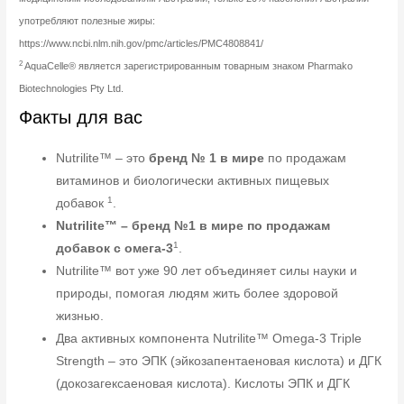
употребляют полезные жиры:
https://www.ncbi.nlm.nih.gov/pmc/articles/PMC4808841/
2
AquaCelle® является зарегистрированным товарным знаком Pharmako
Biotechnologies Pty Ltd.
Факты для вас
Nutrilite™ – это
бренд № 1 в мире
по продажам
витаминов и биологически активных пищевых
1
добавок
.
Nutrilite™ – бренд №1 в мире по продажам
1
добавок с омега-3
.
Nutrilite™ вот уже 90 лет объединяет силы науки и
природы, помогая людям жить более здоровой
жизнью.
Два активных компонента Nutrilite™ Omega-3 Triple
Strength – это ЭПК (эйкозапентаеновая кислота) и ДГК
(докозагексаеновая кислота). Кислоты ЭПК и ДГК