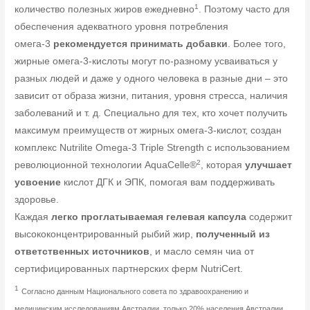
1
количество полезных жиров ежедневно
. Поэтому часто для
обеспечения адекватного уровня потребления
омега-3
рекомендуется принимать добавки
. Более того,
жирные омега-3-кислоты могут по-разному усваиваться у
разных людей и даже у одного человека в разные дни – это
зависит от образа жизни, питания, уровня стресса, наличия
заболеваний и т. д. Специально для тех, кто хочет получить
максимум преимуществ от жирных омега-3-кислот, создан
комплекс Nutrilite Omega-3 Triple Strength с использованием
2
революционной технологии AquaCelle®
, которая
улучшает
усвоение
кислот ДГК и ЭПК, помогая вам поддерживать
здоровье.
Каждая
легко проглатываемая гелевая капсула
содержит
высококонцентрированный рыбий жир,
полученный из
ответственных источников
, и масло семян чиа от
сертифицированных партнерских ферм NutriCert.
1
Согласно данным Национального совета по здравоохранению и
медицинским исследованиям Австралии, только 20% населения Австралии