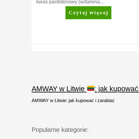
kwas pantotenowy (witamina...
Nutrilite™
Czytaj więcej
Metabolism*
plus
Stronicowanie
wpisów
AMWAY w Litwie
: jak kupować
AMWAY w Litwie: jak kupować i zarabiać
Popularne kategorie: