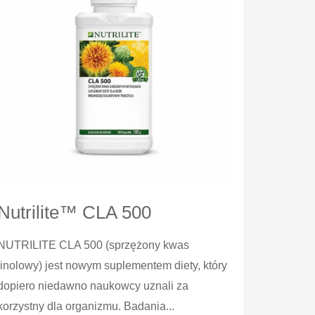
Nutrilite™ CLA 500
NUTRILITE CLA 500 (sprzężony kwas
linolowy) jest nowym suplementem diety, który
dopiero niedawno naukowcy uznali za
korzystny dla organizmu. Badania...