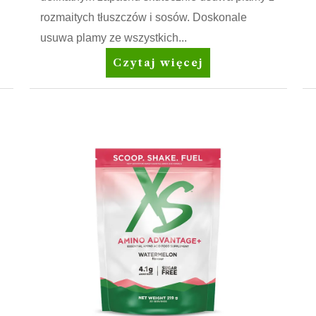
rozmaitych tłuszczów i sosów. Doskonale
usuwa plamy ze wszystkich...
Amway
Czytaj więcej
Home™
SA8™
Prewash
Spray
Odplamiacz
przed
praniem