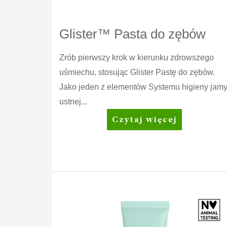
Glister™ Pasta do zębów
Zrób pierwszy krok w kierunku zdrowszego
uśmiechu, stosując Glister Pastę do zębów.
Jako jeden z elementów Systemu higieny jam
ustnej...
Glister™
Czytaj więcej
Pasta
do
zębów