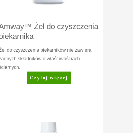
Amway™ Żel do czyszczenia
piekarnika
Żel do czyszczenia piekarników nie zawiera
żadnych składników o właściwościach
ściernych.
Amway™
Czytaj więcej
Żel
do
czyszczenia
piekarnika