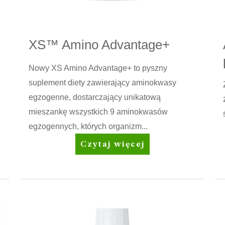
XS™ Amino Advantage+
Nowy XS Amino Advantage+ to pyszny
suplement diety zawierający aminokwasy
egzogenne, dostarczający unikatową
mieszankę wszystkich 9 aminokwasów
egzogennych, których organizm...
XS™
Czytaj więcej
Amino
Advantage+