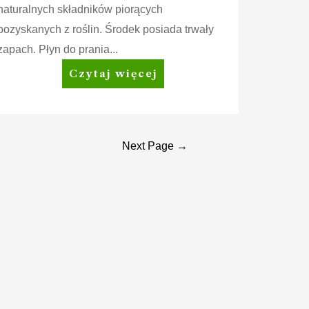
naturalnych składników piorących
pozyskanych z roślin. Środek posiada trwały
zapach. Płyn do prania...
Amway
Czytaj więcej
Home™
SA8™
Delicate
Płyn
Next Page
→
do
prania
delikatnych
tkanin