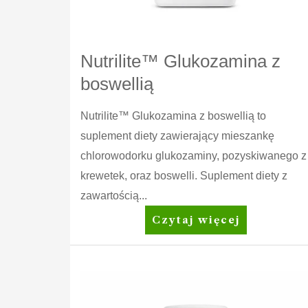
Nutrilite™ Glukozamina z
boswellią
Nutrilite™ Glukozamina z boswellią to
suplement diety zawierający mieszankę
chlorowodorku glukozaminy, pozyskiwanego z
krewetek, oraz boswelli. Suplement diety z
zawartością...
Nutrilite™
Czytaj więcej
Glukozamina
z
boswellią