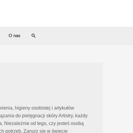
Search
O nas
enia, higieny osobistej i artykułów
ia do pielęgnacji skóry Artistry, każdy
 Niezależnie od tego, czy jesteś osobą
 potrzeb. Zanurz się w świecie