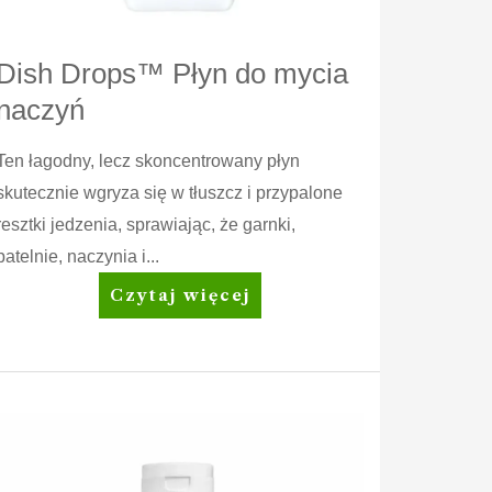
Dish Drops™ Płyn do mycia
naczyń
Ten łagodny, lecz skoncentrowany płyn
skutecznie wgryza się w tłuszcz i przypalone
resztki jedzenia, sprawiając, że garnki,
patelnie, naczynia i...
Dish
Czytaj więcej
Drops™
Płyn
do
mycia
naczyń