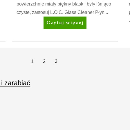
powierzchnie miały piękny blask i były lśniąco
czyste, zastosuj L.O.C. Glass Cleaner Płyn...
Amway
Czytaj więcej
Home™
L.O.C.™
Glass
Cleaner
Płyn
1
2
3
do
czyszczenia
 i zarabiać
szkła