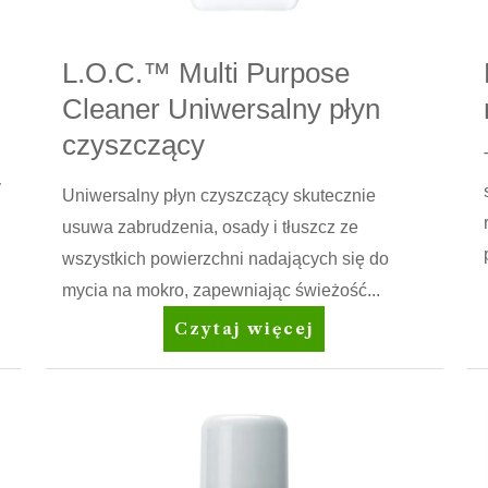
L.O.C.™ Multi Purpose
Cleaner Uniwersalny płyn
czyszczący
y
Uniwersalny płyn czyszczący skutecznie
usuwa zabrudzenia, osady i tłuszcz ze
wszystkich powierzchni nadających się do
mycia na mokro, zapewniając świeżość...
L.O.C.™
Czytaj więcej
Multi
Purpose
Cleaner
Uniwersalny
płyn