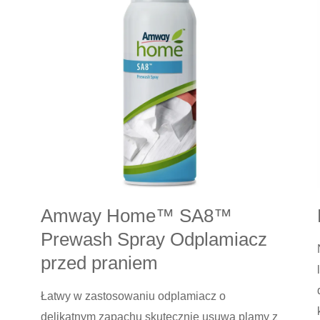
czyszczący
Amway Home™ SA8™
Prewash Spray Odplamiacz
przed praniem
Łatwy w zastosowaniu odplamiacz o
delikatnym zapachu skutecznie usuwa plamy z