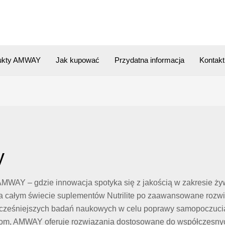
ukty AMWAY
Jak kupować
Przydatna informacja
Kontakt
y
AMWAY – gdzie innowacja spotyka się z jakością w zakresie żywi
ałym świecie suplementów Nutrilite po zaawansowane rozwiązan
wocześniejszych badań naukowych w celu poprawy samopoczucia.
dom, AMWAY oferuje rozwiązania dostosowane do współczesnych