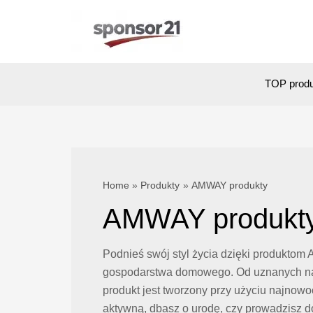
Skip
to
content
TOP prod
Home
Produkty
AMWAY produkty
AMWAY produkt
Podnieś swój styl życia dzięki produktom 
gospodarstwa domowego. Od uznanych na c
produkt jest tworzony przy użyciu najno
aktywną, dbasz o urodę, czy prowadzisz 