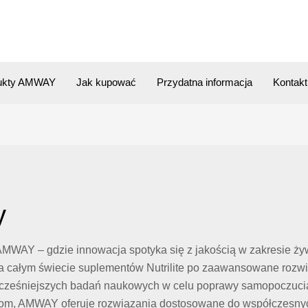
ukty AMWAY
Jak kupować
Przydatna informacja
Kontakt
y
AMWAY – gdzie innowacja spotyka się z jakością w zakresie żywi
ałym świecie suplementów Nutrilite po zaawansowane rozwiązan
wocześniejszych badań naukowych w celu poprawy samopoczucia.
dom, AMWAY oferuje rozwiązania dostosowane do współczesnych