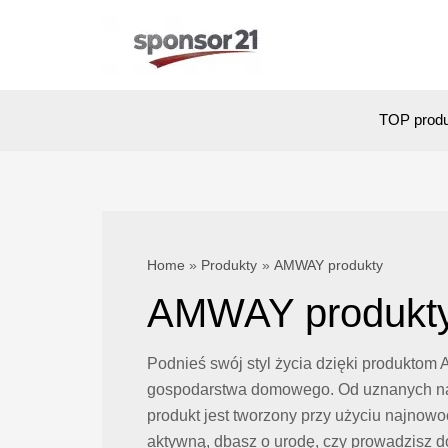
Skip
to
content
TOP prod
Home
Produkty
AMWAY produkty
AMWAY produkt
Podnieś swój styl życia dzięki produktom 
gospodarstwa domowego. Od uznanych na c
produkt jest tworzony przy użyciu najno
aktywną, dbasz o urodę, czy prowadzisz 