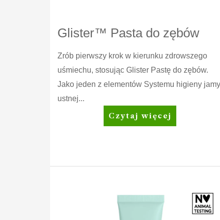
Glister™ Pasta do zębów
Zrób pierwszy krok w kierunku zdrowszego
uśmiechu, stosując Glister Pastę do zębów.
Jako jeden z elementów Systemu higieny jam
ustnej...
Glister™
Czytaj więcej
Pasta
do
zębów