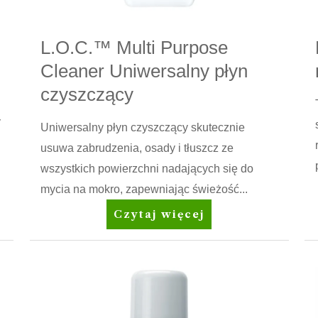
L.O.C.™ Multi Purpose
Cleaner Uniwersalny płyn
czyszczący
y
Uniwersalny płyn czyszczący skutecznie
usuwa zabrudzenia, osady i tłuszcz ze
wszystkich powierzchni nadających się do
mycia na mokro, zapewniając świeżość...
L.O.C.™
Czytaj więcej
Multi
Purpose
Cleaner
Uniwersalny
płyn