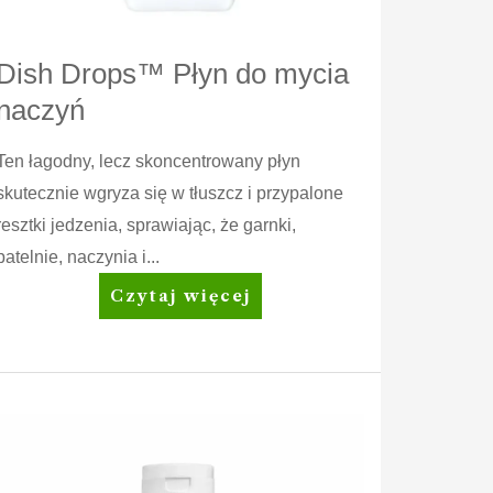
Dish Drops™ Płyn do mycia
naczyń
Ten łagodny, lecz skoncentrowany płyn
skutecznie wgryza się w tłuszcz i przypalone
resztki jedzenia, sprawiając, że garnki,
patelnie, naczynia i...
Dish
Czytaj więcej
Drops™
Płyn
do
mycia
naczyń