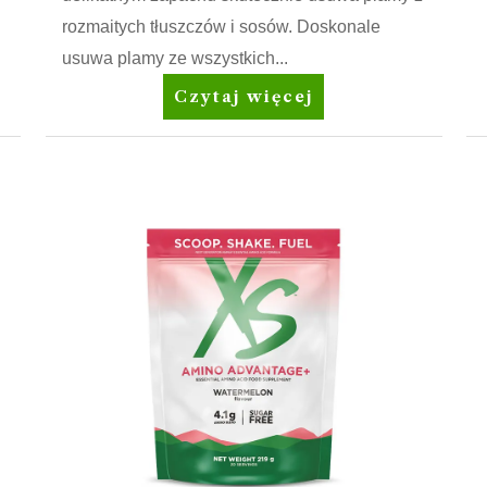
rozmaitych tłuszczów i sosów. Doskonale
usuwa plamy ze wszystkich...
Amway
Czytaj więcej
Home™
SA8™
Prewash
Spray
Odplamiacz
przed
praniem