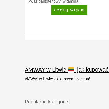
kwas pantotenowy (witamina...
Nutrilite™
Czytaj więcej
Metabolism*
plus
Stronicowanie
wpisów
AMWAY w Litwie
: jak kupować
AMWAY w Litwie: jak kupować i zarabiać
Popularne kategorie: