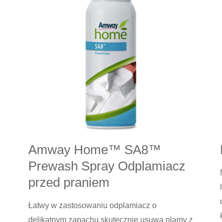
czyszczący
Amway Home™ SA8™
Prewash Spray Odplamiacz
przed praniem
Łatwy w zastosowaniu odplamiacz o
delikatnym zapachu skutecznie usuwa plamy z