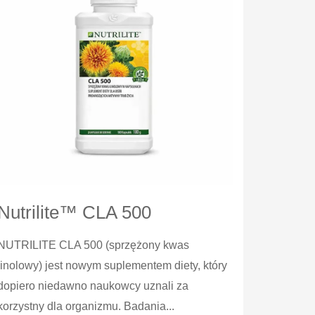
Nutrilite™ CLA 500
NUTRILITE CLA 500 (sprzężony kwas
linolowy) jest nowym suplementem diety, który
dopiero niedawno naukowcy uznali za
korzystny dla organizmu. Badania...