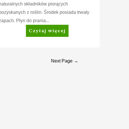
naturalnych składników piorących
pozyskanych z roślin. Środek posiada trwały
zapach. Płyn do prania...
Amway
Czytaj więcej
Home™
SA8™
Delicate
Płyn
Next Page
→
do
prania
delikatnych
tkanin