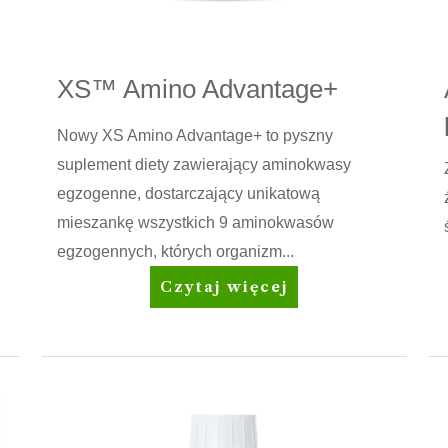
XS™ Amino Advantage+
Nowy XS Amino Advantage+ to pyszny
suplement diety zawierający aminokwasy
egzogenne, dostarczający unikatową
mieszankę wszystkich 9 aminokwasów
egzogennych, których organizm...
XS™
Czytaj więcej
Amino
Advantage+