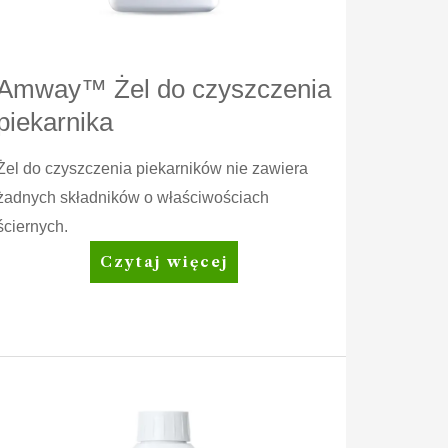
Amway™ Żel do czyszczenia
piekarnika
Żel do czyszczenia piekarników nie zawiera
żadnych składników o właściwościach
ściernych.
Amway™
Czytaj więcej
Żel
do
czyszczenia
piekarnika