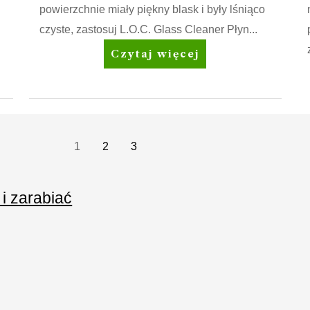
powierzchnie miały piękny blask i były lśniąco
czyste, zastosuj L.O.C. Glass Cleaner Płyn...
Amway
Czytaj więcej
Home™
L.O.C.™
Glass
Cleaner
Płyn
1
2
3
do
czyszczenia
 i zarabiać
szkła