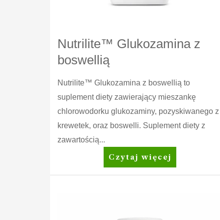
Nutrilite™ Glukozamina z
boswellią
Nutrilite™ Glukozamina z boswellią to
suplement diety zawierający mieszankę
chlorowodorku glukozaminy, pozyskiwanego z
krewetek, oraz boswelli. Suplement diety z
zawartością...
Nutrilite™
Czytaj więcej
Glukozamina
z
boswellią