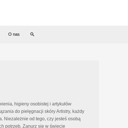
Search
O nas
enia, higieny osobistej i artykułów
ia do pielęgnacji skóry Artistry, każdy
 Niezależnie od tego, czy jesteś osobą
 potrzeb. Zanurz się w świecie