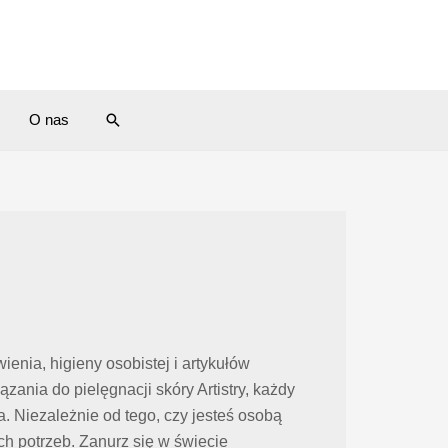
Search
O nas
enia, higieny osobistej i artykułów
ia do pielęgnacji skóry Artistry, każdy
 Niezależnie od tego, czy jesteś osobą
 potrzeb. Zanurz się w świecie