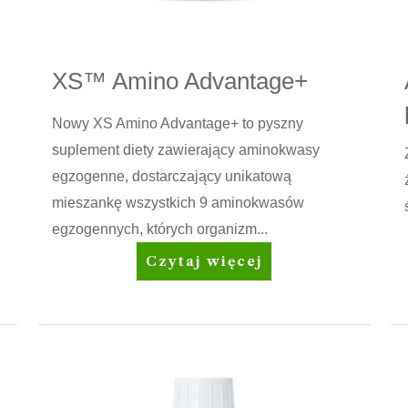
XS™ Amino Advantage+
Nowy XS Amino Advantage+ to pyszny
suplement diety zawierający aminokwasy
egzogenne, dostarczający unikatową
mieszankę wszystkich 9 aminokwasów
egzogennych, których organizm...
XS™
Czytaj więcej
Amino
Advantage+