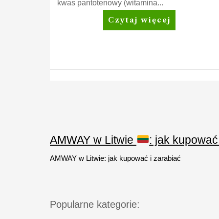
kwas pantotenowy (witamina...
Nutrilite™
Czytaj więcej
Metabolism*
plus
Stronicowanie
wpisów
AMWAY w Litwie
: jak kupować
AMWAY w Litwie: jak kupować i zarabiać
Popularne kategorie: