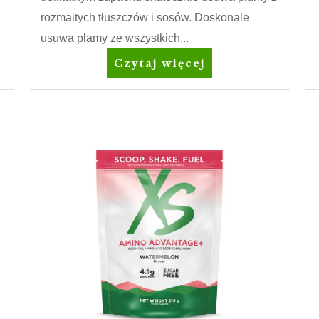
rozmaitych tłuszczów i sosów. Doskonale
usuwa plamy ze wszystkich...
Amway
Czytaj więcej
Home™
SA8™
Prewash
Spray
Odplamiacz
przed
praniem