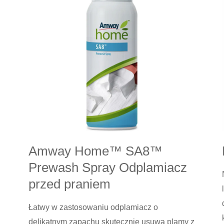
czyszczący
Amway Home™ SA8™
Prewash Spray Odplamiacz
przed praniem
Łatwy w zastosowaniu odplamiacz o
delikatnym zapachu skutecznie usuwa plamy z