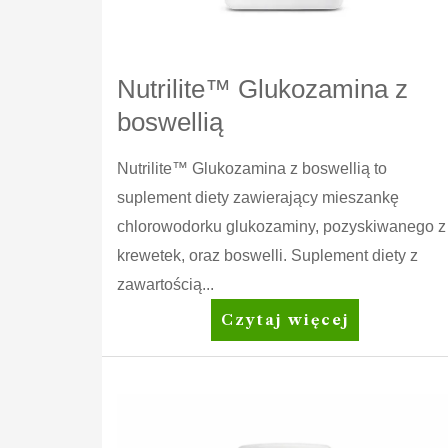
Nutrilite™ Glukozamina z
boswellią
Nutrilite™ Glukozamina z boswellią to
suplement diety zawierający mieszankę
chlorowodorku glukozaminy, pozyskiwanego z
krewetek, oraz boswelli. Suplement diety z
zawartością...
Nutrilite™
Czytaj więcej
Glukozamina
z
boswellią