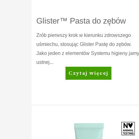
Glister™ Pasta do zębów
Zrób pierwszy krok w kierunku zdrowszego
uśmiechu, stosując Glister Pastę do zębów.
Jako jeden z elementów Systemu higieny jam
ustnej...
Glister™
Czytaj więcej
Pasta
do
zębów