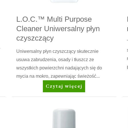
L.O.C.™ Multi Purpose
Cleaner Uniwersalny płyn
czyszczący
y
Uniwersalny płyn czyszczący skutecznie
usuwa zabrudzenia, osady i tłuszcz ze
wszystkich powierzchni nadających się do
mycia na mokro, zapewniając świeżość...
L.O.C.™
Czytaj więcej
Multi
Purpose
Cleaner
Uniwersalny
płyn