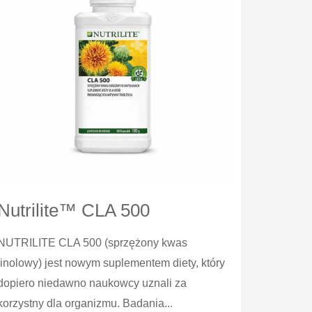
Nutrilite™ CLA 500
NUTRILITE CLA 500 (sprzężony kwas
linolowy) jest nowym suplementem diety, który
dopiero niedawno naukowcy uznali za
korzystny dla organizmu. Badania...