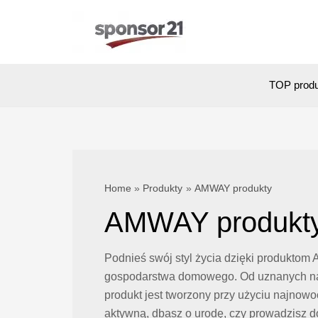
Skip
to
content
TOP prod
Home
Produkty
AMWAY produkty
AMWAY produkt
Podnieś swój styl życia dzięki produktom 
gospodarstwa domowego. Od uznanych na c
produkt jest tworzony przy użyciu najno
aktywną, dbasz o urodę, czy prowadzisz 