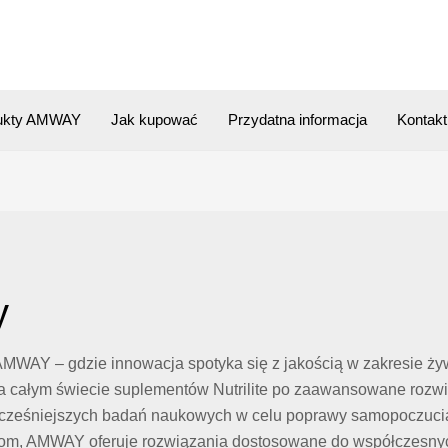
ukty AMWAY
Jak kupować
Przydatna informacja
Kontakt
y
AMWAY – gdzie innowacja spotyka się z jakością w zakresie żywi
ałym świecie suplementów Nutrilite po zaawansowane rozwiązan
wocześniejszych badań naukowych w celu poprawy samopoczucia.
dom, AMWAY oferuje rozwiązania dostosowane do współczesnych