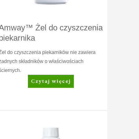
Amway™ Żel do czyszczenia
piekarnika
Żel do czyszczenia piekarników nie zawiera
żadnych składników o właściwościach
ściernych.
Amway™
Czytaj więcej
Żel
do
czyszczenia
piekarnika