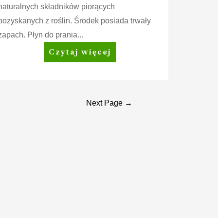
naturalnych składników piorących
pozyskanych z roślin. Środek posiada trwały
zapach. Płyn do prania...
Amway
Czytaj więcej
Home™
SA8™
Delicate
Płyn
Next Page
→
do
prania
delikatnych
tkanin