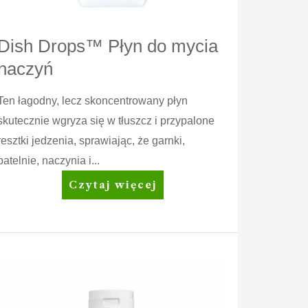
Dish Drops™ Płyn do mycia
naczyń
Ten łagodny, lecz skoncentrowany płyn
skutecznie wgryza się w tłuszcz i przypalone
resztki jedzenia, sprawiając, że garnki,
patelnie, naczynia i...
Dish
Czytaj więcej
Drops™
Płyn
do
mycia
naczyń