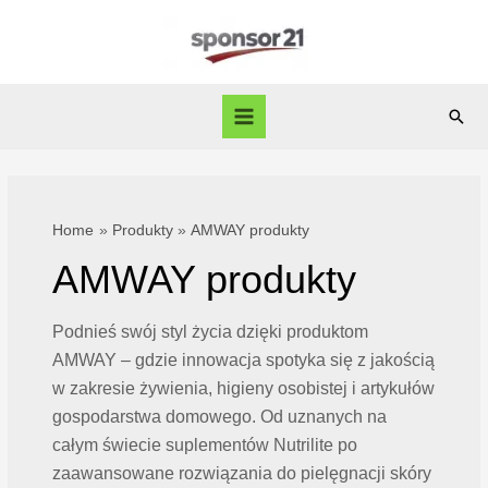
Skip
to
content
Sear
Main
Menu
Home
Produkty
AMWAY produkty
AMWAY produkty
Podnieś swój styl życia dzięki produktom
AMWAY – gdzie innowacja spotyka się z jakością
w zakresie żywienia, higieny osobistej i artykułów
gospodarstwa domowego. Od uznanych na
całym świecie suplementów Nutrilite po
zaawansowane rozwiązania do pielęgnacji skóry