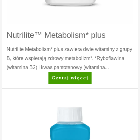
Nutrilite™ Metabolism* plus
Nutrilite Metabolism* plus zawiera dwie witaminy z grupy
B, które wspierają zdrowy metabolizm*. *Ryboflawina
(witamina B2) i kwas pantotenowy (witamina...
Nutrilite™
Czytaj więcej
Metabolism*
plus