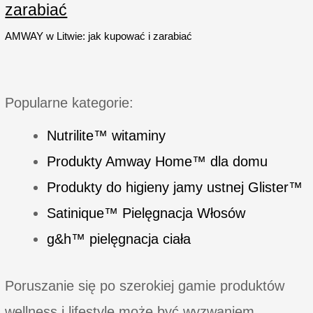
tkanin
zarabiać
AMWAY w Litwie: jak kupować i zarabiać
Popularne kategorie:
Nutrilite™ witaminy
Produkty Amway Home™ dla domu
Produkty do higieny jamy ustnej Glister™
Satinique™ Pielęgnacja Włosów
g&h™ pielęgnacja ciała
Poruszanie się po szerokiej gamie produktów
wellness i lifestyle może być wyzwaniem,