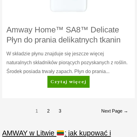
Amway Home™ SA8™ Delicate
Płyn do prania delikatnych tkanin
W składzie płynu znajduje się jeszcze więcej
naturalnych składników piorących pozyskanych z roślin.
Środek posiada trwały zapach. Płyn do prania...
Amway
Czytaj więcej
Home™
SA8™
Delicate
Płyn
Stronicowanie
1
2
3
Next Page
→
do
wpisów
prania
delikatnych
AMWAY w Litwie
: jak kupować i