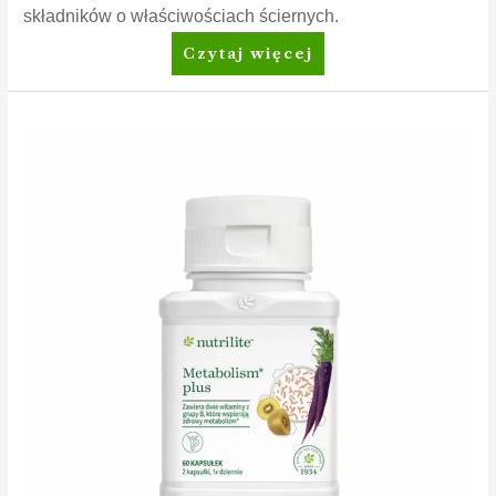
składników o właściwościach ściernych.
Amway™
Czytaj więcej
Żel
do
czyszczenia
piekarnika