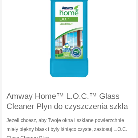
Amway Home™ L.O.C.™ Glass
Cleaner Płyn do czyszczenia szkła
Jeżeli chcesz, aby Twoje okna i szklane powierzchnie
miały piękny blask i były lśniąco czyste, zastosuj L.O.C.