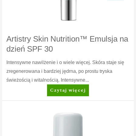
Artistry Skin Nutrition™ Emulsja na
dzień SPF 30
Intensywne nawilżenie i o wiele więcej. Skóra staje się
zregenerowana i bardziej jędrna, po prostu tryska
świeżością i witalnością. Intensywne...
Artistry
Czytaj więcej
Skin
Nutrition™
Emulsja
na
dzień
SPF