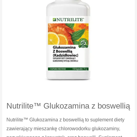
Nutrilite™ Glukozamina z boswellią
Nutrilite™ Glukozamina z boswellią to suplement diety
zawierający mieszankę chlorowodorku glukozaminy,