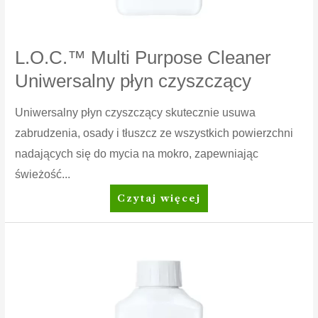
L.O.C.™ Multi Purpose Cleaner
Uniwersalny płyn czyszczący
Uniwersalny płyn czyszczący skutecznie usuwa
zabrudzenia, osady i tłuszcz ze wszystkich powierzchni
nadających się do mycia na mokro, zapewniając
świeżość...
L.O.C.™
Czytaj więcej
Multi
Purpose
Cleaner
Uniwersalny
płyn
czyszczący