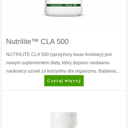
Nutrilite™ CLA 500
NUTRILITE CLA 500 (sprzężony kwas linolowy) jest
nowym suplementem diety, który dopiero niedawno
naukowcy uznali za korzystny dla organizmu. Badania...
Nutrilite™
Czytaj więcej
CLA
500