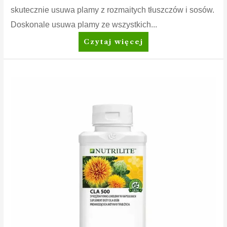
skutecznie usuwa plamy z rozmaitych tłuszczów i sosów.
Doskonale usuwa plamy ze wszystkich...
Amway
Czytaj więcej
Home™
SA8™
Prewash
Spray
Odplamiacz
przed
praniem