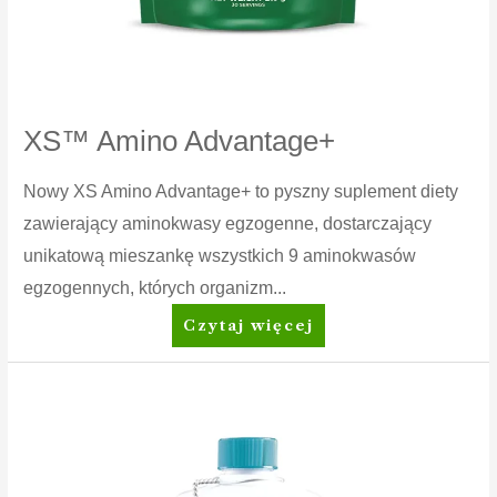
XS™ Amino Advantage+
Nowy XS Amino Advantage+ to pyszny suplement diety
zawierający aminokwasy egzogenne, dostarczający
unikatową mieszankę wszystkich 9 aminokwasów
egzogennych, których organizm...
XS™
Czytaj więcej
Amino
Advantage+