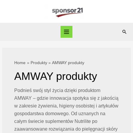
Skip
to
content
Sear
Main
Menu
Home
Produkty
AMWAY produkty
AMWAY produkty
Podnieś swój styl życia dzięki produktom
AMWAY – gdzie innowacja spotyka się z jakością
w zakresie żywienia, higieny osobistej i artykułów
gospodarstwa domowego. Od uznanych na
całym świecie suplementów Nutrilite po
zaawansowane rozwiązania do pielęgnacji skóry