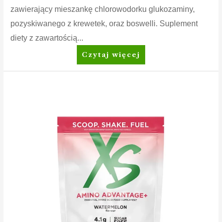
zawierający mieszankę chlorowodorku glukozaminy,
pozyskiwanego z krewetek, oraz boswelli. Suplement
diety z zawartością...
Nutrilite™
Czytaj więcej
Glukozamina
z
boswellią