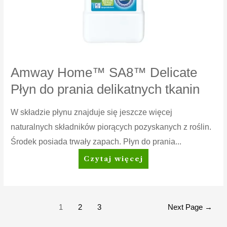
Amway Home™ SA8™ Delicate
Płyn do prania delikatnych tkanin
W składzie płynu znajduje się jeszcze więcej
naturalnych składników piorących pozyskanych z roślin.
Środek posiada trwały zapach. Płyn do prania...
Amway
Czytaj więcej
Home™
SA8™
Delicate
Płyn
Stronicowanie
1
2
3
Next Page
→
do
wpisów