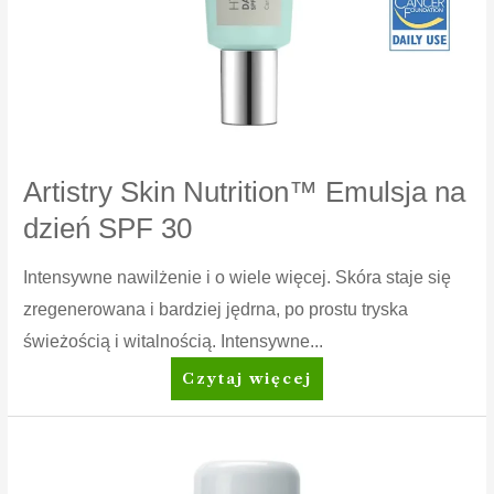
Artistry Skin Nutrition™ Emulsja na
dzień SPF 30
Intensywne nawilżenie i o wiele więcej. Skóra staje się
zregenerowana i bardziej jędrna, po prostu tryska
świeżością i witalnością. Intensywne...
Artistry
Czytaj więcej
Skin
Nutrition™
Emulsja
na