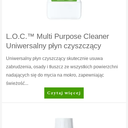
L.O.C.™ Multi Purpose Cleaner
Uniwersalny płyn czyszczący
Uniwersalny płyn czyszczący skutecznie usuwa
zabrudzenia, osady i tłuszcz ze wszystkich powierzchni
nadających się do mycia na mokro, zapewniając
świeżość...
L.O.C.™
Czytaj więcej
Multi
Purpose
Cleaner
Uniwersalny
płyn