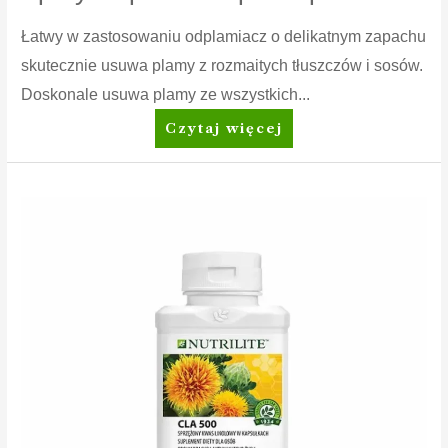
Łatwy w zastosowaniu odplamiacz o delikatnym zapachu
skutecznie usuwa plamy z rozmaitych tłuszczów i sosów.
Doskonale usuwa plamy ze wszystkich...
Amway
Czytaj więcej
Home™
SA8™
Prewash
Spray
Odplamiacz
przed
praniem