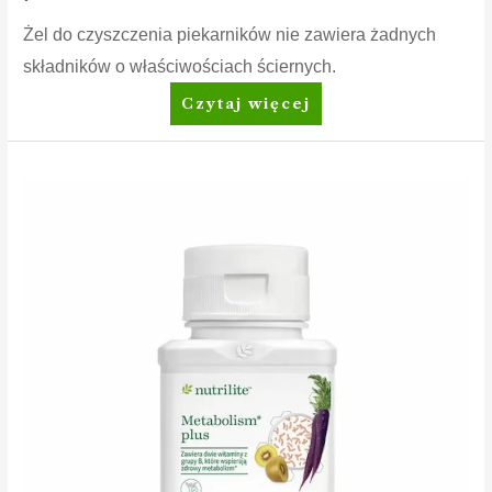
Żel do czyszczenia piekarników nie zawiera żadnych
składników o właściwościach ściernych.
Amway™
Czytaj więcej
Żel
do
czyszczenia
piekarnika