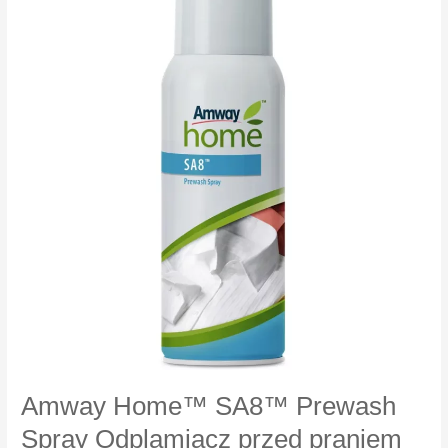
dzień
SPF
30
Amway Home™ SA8™ Prewash
Spray Odplamiacz przed praniem