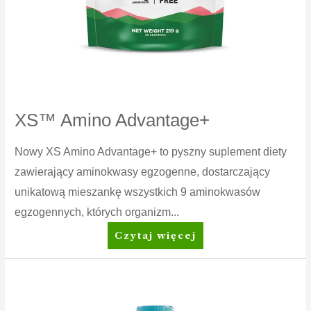
XS™ Amino Advantage+
Nowy XS Amino Advantage+ to pyszny suplement diety
zawierający aminokwasy egzogenne, dostarczający
unikatową mieszankę wszystkich 9 aminokwasów
egzogennych, których organizm...
XS™
Czytaj więcej
Amino
Advantage+