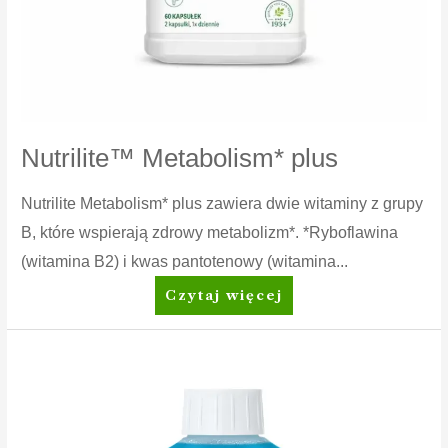
Nutrilite™ Metabolism* plus
Nutrilite Metabolism* plus zawiera dwie witaminy z grupy
B, które wspierają zdrowy metabolizm*. *Ryboflawina
(witamina B2) i kwas pantotenowy (witamina...
Nutrilite™
Czytaj więcej
Metabolism*
plus