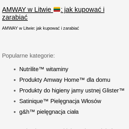
prania
delikatnych
AMWAY w Litwie
: jak kupować i
tkanin
zarabiać
AMWAY w Litwie: jak kupować i zarabiać
Popularne kategorie:
Nutrilite™ witaminy
Produkty Amway Home™ dla domu
Produkty do higieny jamy ustnej Glister™
Satinique™ Pielęgnacja Włosów
g&h™ pielęgnacja ciała