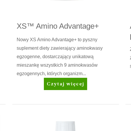
XS™ Amino Advantage+
Nowy XS Amino Advantage+ to pyszny
suplement diety zawierający aminokwasy
egzogenne, dostarczający unikatową
mieszankę wszystkich 9 aminokwasów
egzogennych, których organizm...
XS™
Czytaj więcej
Amino
Advantage+