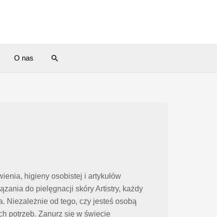
Search
O nas
enia, higieny osobistej i artykułów
ia do pielęgnacji skóry Artistry, każdy
 Niezależnie od tego, czy jesteś osobą
 potrzeb. Zanurz się w świecie