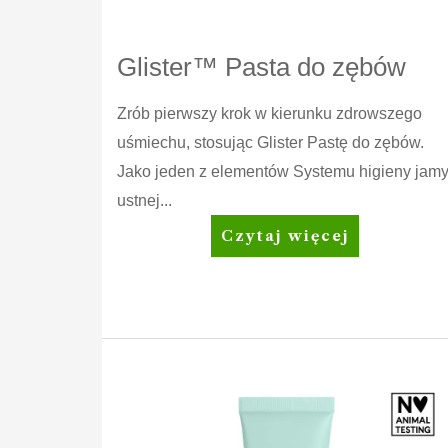
Glister™ Pasta do zębów
Zrób pierwszy krok w kierunku zdrowszego
uśmiechu, stosując Glister Pastę do zębów.
Jako jeden z elementów Systemu higieny jam
ustnej...
Glister™
Czytaj więcej
Pasta
do
zębów