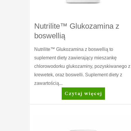
Nutrilite™ Glukozamina z
boswellią
Nutrilite™ Glukozamina z boswellią to
suplement diety zawierający mieszankę
chlorowodorku glukozaminy, pozyskiwanego z
krewetek, oraz boswelli. Suplement diety z
zawartością...
Nutrilite™
Czytaj więcej
Glukozamina
z
boswellią