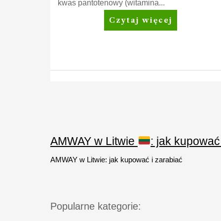
kwas pantotenowy (witamina...
Nutrilite™
Czytaj więcej
Metabolism*
plus
Stronicowanie
wpisów
AMWAY w Litwie
: jak kupować
AMWAY w Litwie: jak kupować i zarabiać
Popularne kategorie: