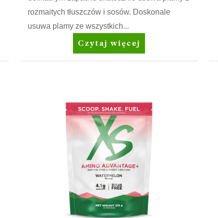
rozmaitych tłuszczów i sosów. Doskonale
usuwa plamy ze wszystkich...
Amway
Czytaj więcej
Home™
SA8™
Prewash
Spray
Odplamiacz
przed
praniem