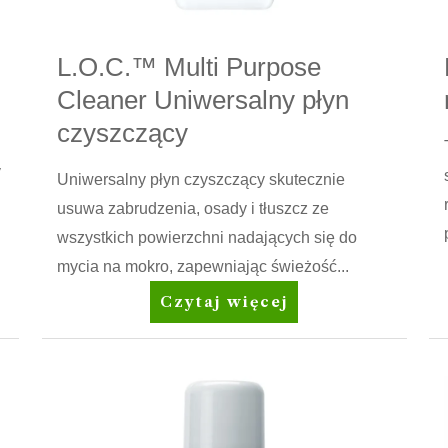
L.O.C.™ Multi Purpose
Cleaner Uniwersalny płyn
czyszczący
y
Uniwersalny płyn czyszczący skutecznie
usuwa zabrudzenia, osady i tłuszcz ze
wszystkich powierzchni nadających się do
mycia na mokro, zapewniając świeżość...
L.O.C.™
Czytaj więcej
Multi
Purpose
Cleaner
Uniwersalny
płyn