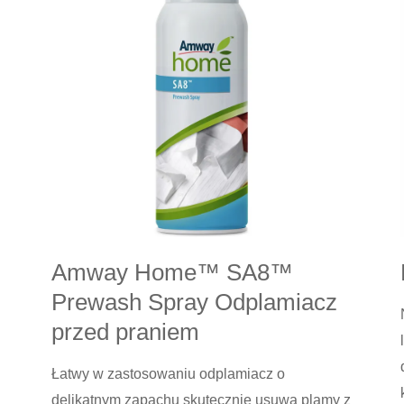
czyszczący
Amway Home™ SA8™
Prewash Spray Odplamiacz
przed praniem
Łatwy w zastosowaniu odplamiacz o
delikatnym zapachu skutecznie usuwa plamy z