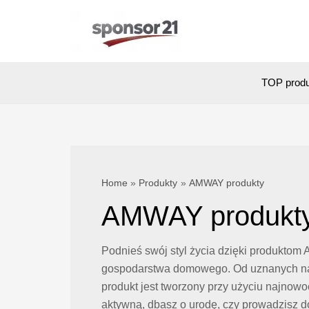
Skip
to
content
TOP prod
Home
Produkty
AMWAY produkty
AMWAY produkt
Podnieś swój styl życia dzięki produktom 
gospodarstwa domowego. Od uznanych na c
produkt jest tworzony przy użyciu najno
aktywną, dbasz o urodę, czy prowadzisz 