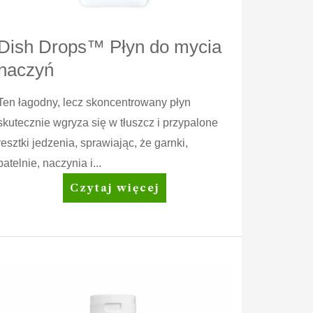
Dish Drops™ Płyn do mycia
naczyń
Ten łagodny, lecz skoncentrowany płyn
skutecznie wgryza się w tłuszcz i przypalone
resztki jedzenia, sprawiając, że garnki,
patelnie, naczynia i...
Dish
Czytaj więcej
Drops™
Płyn
do
mycia
naczyń