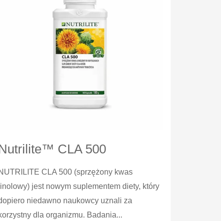
Nutrilite™ CLA 500
NUTRILITE CLA 500 (sprzężony kwas
linolowy) jest nowym suplementem diety, który
dopiero niedawno naukowcy uznali za
korzystny dla organizmu. Badania...