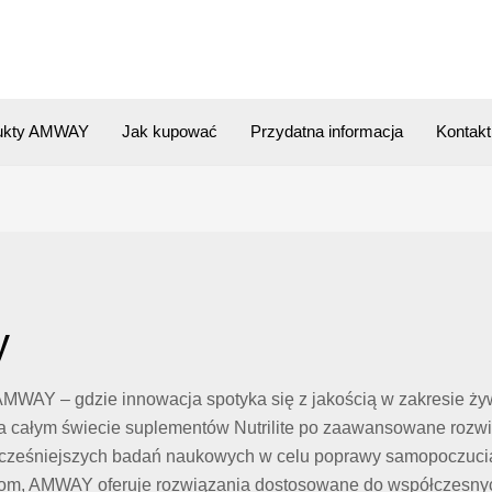
ukty AMWAY
Jak kupować
Przydatna informacja
Kontakt
y
AMWAY – gdzie innowacja spotyka się z jakością w zakresie żywi
ałym świecie suplementów Nutrilite po zaawansowane rozwiązan
wocześniejszych badań naukowych w celu poprawy samopoczucia.
dom, AMWAY oferuje rozwiązania dostosowane do współczesnych