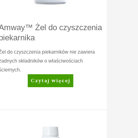
Amway™ Żel do czyszczenia
piekarnika
Żel do czyszczenia piekarników nie zawiera
żadnych składników o właściwościach
ściernych.
Amway™
Czytaj więcej
Żel
do
czyszczenia
piekarnika