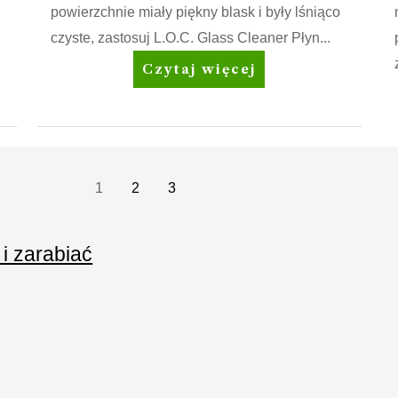
powierzchnie miały piękny blask i były lśniąco
czyste, zastosuj L.O.C. Glass Cleaner Płyn...
Amway
Czytaj więcej
Home™
L.O.C.™
Glass
Cleaner
Płyn
1
2
3
do
czyszczenia
 i zarabiać
szkła