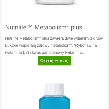
Nutrilite™ Metabolism* plus
Nutrilite Metabolism* plus zawiera dwie witaminy z grupy
B, które wspierają zdrowy metabolizm*. *Ryboflawina
(witamina B2) i kwas pantotenowy (witamina...
Nutrilite™
Czytaj więcej
Metabolism*
plus