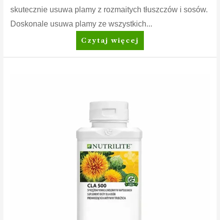
skutecznie usuwa plamy z rozmaitych tłuszczów i sosów.
Doskonale usuwa plamy ze wszystkich...
Amway
Czytaj więcej
Home™
SA8™
Prewash
Spray
Odplamiacz
przed
praniem