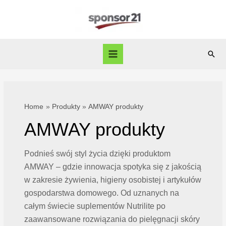
Skip
to
content
Sear
Main
Menu
Home
Produkty
AMWAY produkty
AMWAY produkty
Podnieś swój styl życia dzięki produktom
AMWAY – gdzie innowacja spotyka się z jakością
w zakresie żywienia, higieny osobistej i artykułów
gospodarstwa domowego. Od uznanych na
całym świecie suplementów Nutrilite po
zaawansowane rozwiązania do pielęgnacji skóry