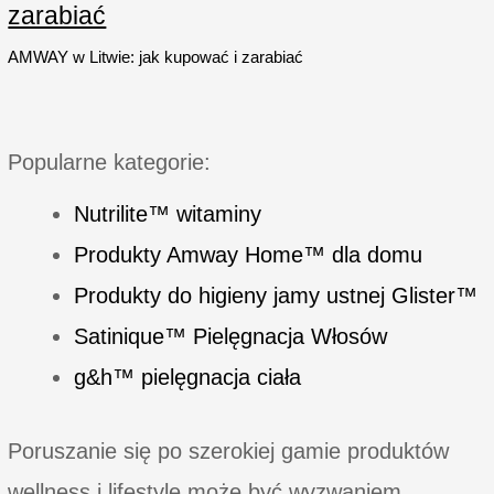
tkanin
zarabiać
AMWAY w Litwie: jak kupować i zarabiać
Popularne kategorie:
Nutrilite™ witaminy
Produkty Amway Home™ dla domu
Produkty do higieny jamy ustnej Glister™
Satinique™ Pielęgnacja Włosów
g&h™ pielęgnacja ciała
Poruszanie się po szerokiej gamie produktów
wellness i lifestyle może być wyzwaniem,