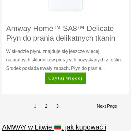
Amway Home™ SA8™ Delicate
Płyn do prania delikatnych tkanin
W składzie płynu znajduje się jeszcze więcej
naturalnych składników piorących pozyskanych z roślin.
Środek posiada trwały zapach. Płyn do prania...
Amway
Czytaj więcej
Home™
SA8™
Delicate
Płyn
Stronicowanie
1
2
3
Next Page
→
do
wpisów
prania
delikatnych
AMWAY w Litwie
: jak kupować i