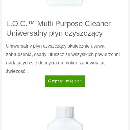
L.O.C.™ Multi Purpose Cleaner
Uniwersalny płyn czyszczący
Uniwersalny płyn czyszczący skutecznie usuwa
zabrudzenia, osady i tłuszcz ze wszystkich powierzchni
nadających się do mycia na mokro, zapewniając
świeżość...
L.O.C.™
Czytaj więcej
Multi
Purpose
Cleaner
Uniwersalny
płyn
czyszczący