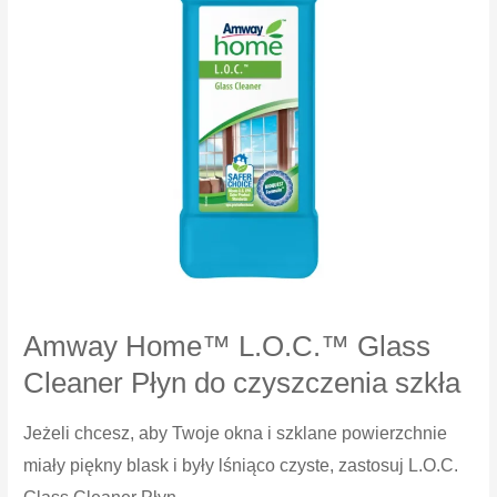
Amway Home™ L.O.C.™ Glass
Cleaner Płyn do czyszczenia szkła
Jeżeli chcesz, aby Twoje okna i szklane powierzchnie
miały piękny blask i były lśniąco czyste, zastosuj L.O.C.