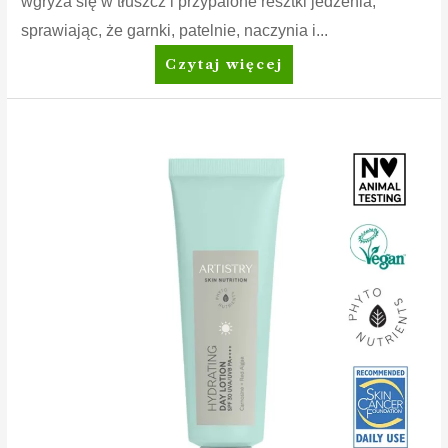
wgryza się w tłuszcz i przypalone resztki jedzenia,
sprawiając, że garnki, patelnie, naczynia i...
Dish
Czytaj więcej
Drops™
Płyn
do
mycia
naczyń