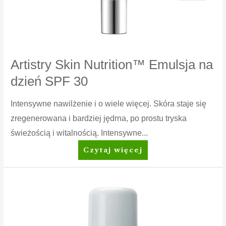
Artistry Skin Nutrition™ Emulsja na
dzień SPF 30
Intensywne nawilżenie i o wiele więcej. Skóra staje się
zregenerowana i bardziej jędrna, po prostu tryska
świeżością i witalnością. Intensywne...
Artistry
Czytaj więcej
Skin
Nutrition™
Emulsja
na
dzień
SPF