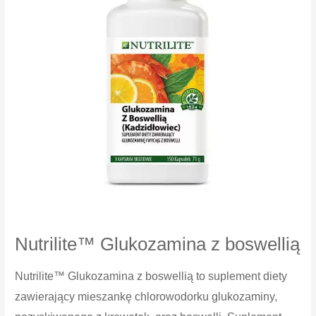
Nutrilite™ Glukozamina z boswellią
Nutrilite™ Glukozamina z boswellią to suplement diety
zawierający mieszankę chlorowodorku glukozaminy,