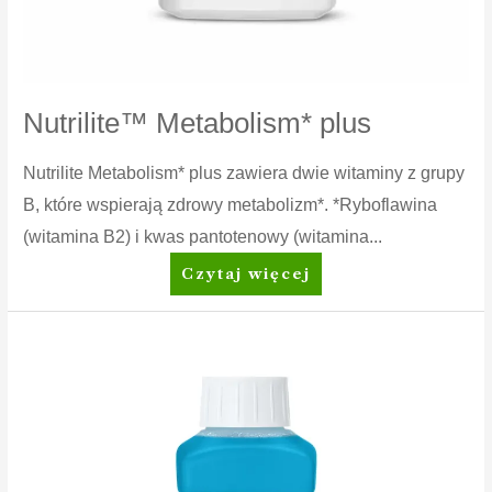
Nutrilite™ Metabolism* plus
Nutrilite Metabolism* plus zawiera dwie witaminy z grupy
B, które wspierają zdrowy metabolizm*. *Ryboflawina
(witamina B2) i kwas pantotenowy (witamina...
Nutrilite™
Czytaj więcej
Metabolism*
plus