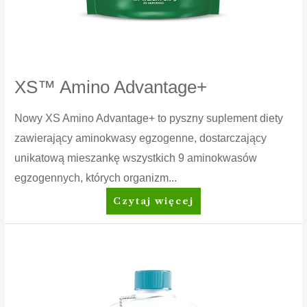
XS™ Amino Advantage+
Nowy XS Amino Advantage+ to pyszny suplement diety
zawierający aminokwasy egzogenne, dostarczający
unikatową mieszankę wszystkich 9 aminokwasów
egzogennych, których organizm...
XS™
Czytaj więcej
Amino
Advantage+