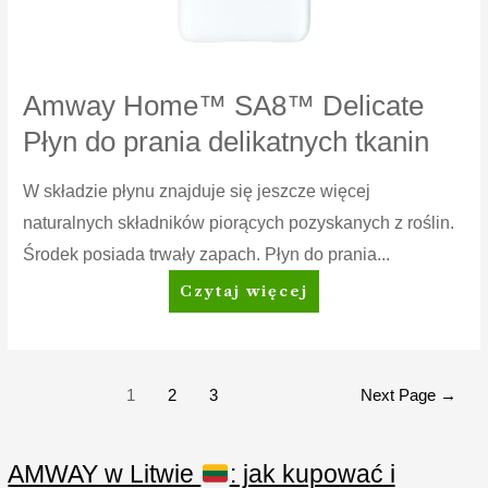
Amway Home™ SA8™ Delicate
Płyn do prania delikatnych tkanin
W składzie płynu znajduje się jeszcze więcej
naturalnych składników piorących pozyskanych z roślin.
Środek posiada trwały zapach. Płyn do prania...
Amway
Czytaj więcej
Home™
SA8™
Delicate
Płyn
Stronicowanie
1
2
3
Next Page
→
do
wpisów
prania
delikatnych
AMWAY w Litwie
: jak kupować i