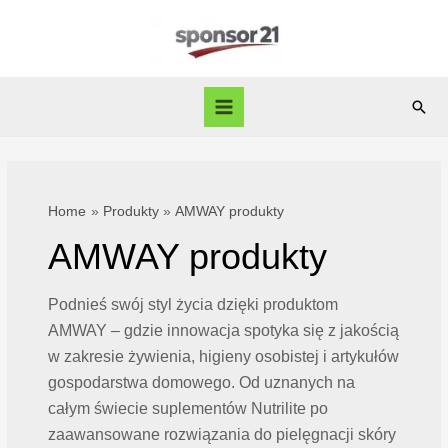
Skip
to
content
Sear
Main
Menu
Home
Produkty
AMWAY produkty
AMWAY produkty
Podnieś swój styl życia dzięki produktom
AMWAY – gdzie innowacja spotyka się z jakością
w zakresie żywienia, higieny osobistej i artykułów
gospodarstwa domowego. Od uznanych na
całym świecie suplementów Nutrilite po
zaawansowane rozwiązania do pielęgnacji skóry