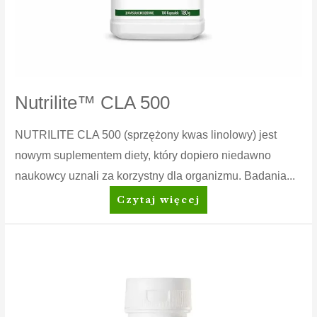
Nutrilite™ CLA 500
NUTRILITE CLA 500 (sprzężony kwas linolowy) jest
nowym suplementem diety, który dopiero niedawno
naukowcy uznali za korzystny dla organizmu. Badania...
Nutrilite™
Czytaj więcej
CLA
500