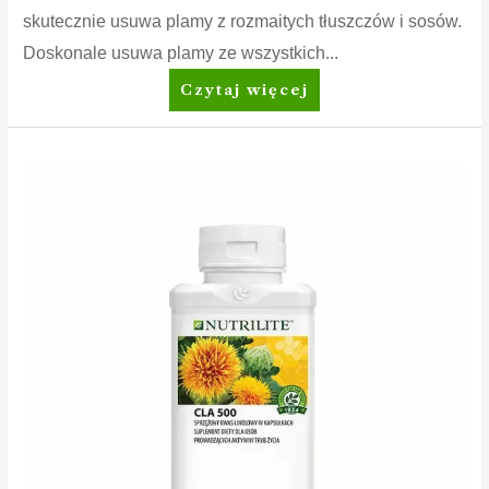
skutecznie usuwa plamy z rozmaitych tłuszczów i sosów.
Doskonale usuwa plamy ze wszystkich...
Amway
Czytaj więcej
Home™
SA8™
Prewash
Spray
Odplamiacz
przed
praniem