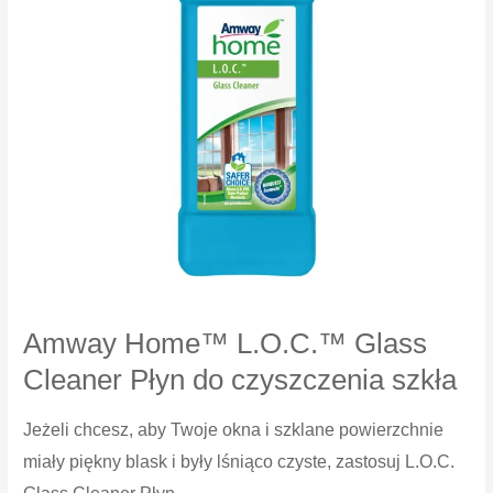
Amway Home™ L.O.C.™ Glass
Cleaner Płyn do czyszczenia szkła
Jeżeli chcesz, aby Twoje okna i szklane powierzchnie
miały piękny blask i były lśniąco czyste, zastosuj L.O.C.