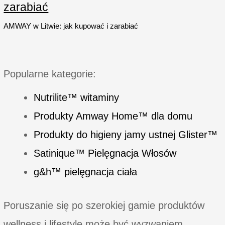
tkanin
zarabiać
AMWAY w Litwie: jak kupować i zarabiać
Popularne kategorie:
Nutrilite™ witaminy
Produkty Amway Home™ dla domu
Produkty do higieny jamy ustnej Glister™
Satinique™ Pielęgnacja Włosów
g&h™ pielęgnacja ciała
Poruszanie się po szerokiej gamie produktów
wellness i lifestyle może być wyzwaniem,