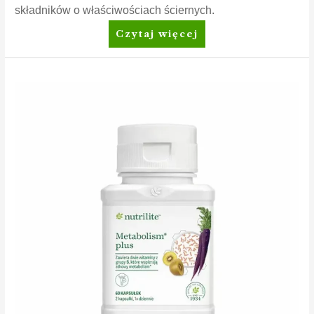
składników o właściwościach ściernych.
Amway™
Czytaj więcej
Żel
do
czyszczenia
piekarnika