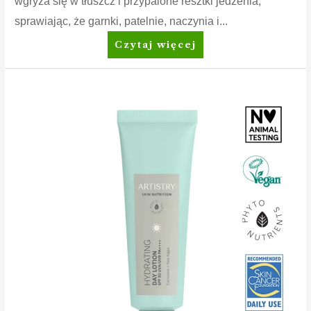
wgryza się w tłuszcz i przypalone resztki jedzenia,
sprawiając, że garnki, patelnie, naczynia i...
Dish
Czytaj więcej
Drops™
Płyn
do
mycia
naczyń