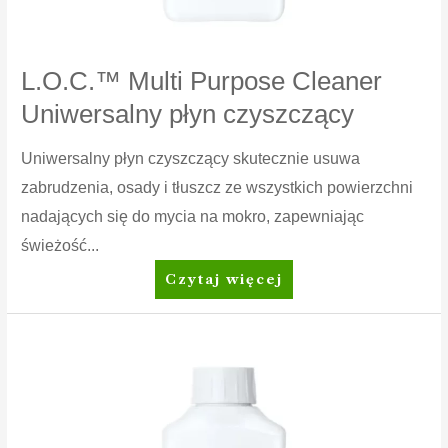
L.O.C.™ Multi Purpose Cleaner
Uniwersalny płyn czyszczący
Uniwersalny płyn czyszczący skutecznie usuwa
zabrudzenia, osady i tłuszcz ze wszystkich powierzchni
nadających się do mycia na mokro, zapewniając
świeżość...
L.O.C.™
Czytaj więcej
Multi
Purpose
Cleaner
Uniwersalny
płyn
czyszczący