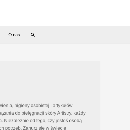
Search
O nas
enia, higieny osobistej i artykułów
ia do pielęgnacji skóry Artistry, każdy
 Niezależnie od tego, czy jesteś osobą
 potrzeb. Zanurz się w świecie