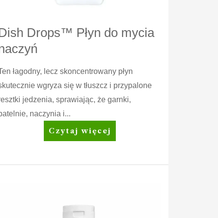
Dish Drops™ Płyn do mycia
naczyń
Ten łagodny, lecz skoncentrowany płyn
skutecznie wgryza się w tłuszcz i przypalone
resztki jedzenia, sprawiając, że garnki,
patelnie, naczynia i...
Dish
Czytaj więcej
Drops™
Płyn
do
mycia
naczyń