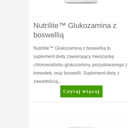
Nutrilite™ Glukozamina z
boswellią
Nutrilite™ Glukozamina z boswellią to
suplement diety zawierający mieszankę
chlorowodorku glukozaminy, pozyskiwanego z
krewetek, oraz boswelli. Suplement diety z
zawartością...
Nutrilite™
Czytaj więcej
Glukozamina
z
boswellią