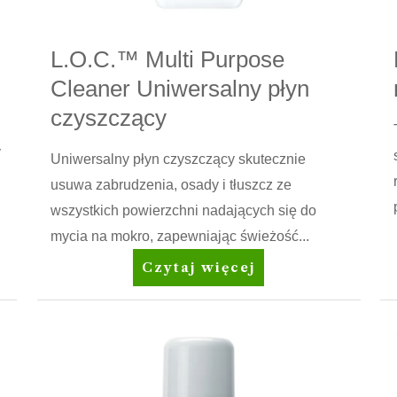
L.O.C.™ Multi Purpose
Cleaner Uniwersalny płyn
czyszczący
y
Uniwersalny płyn czyszczący skutecznie
usuwa zabrudzenia, osady i tłuszcz ze
wszystkich powierzchni nadających się do
mycia na mokro, zapewniając świeżość...
L.O.C.™
Czytaj więcej
Multi
Purpose
Cleaner
Uniwersalny
płyn