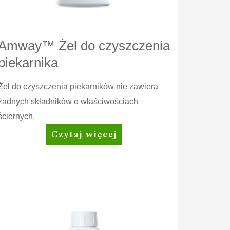
Amway™ Żel do czyszczenia
piekarnika
Żel do czyszczenia piekarników nie zawiera
żadnych składników o właściwościach
ściernych.
Amway™
Czytaj więcej
Żel
do
czyszczenia
piekarnika