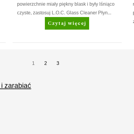
powierzchnie miały piękny blask i były lśniąco
czyste, zastosuj L.O.C. Glass Cleaner Płyn...
Amway
Czytaj więcej
Home™
L.O.C.™
Glass
Cleaner
Płyn
1
2
3
do
czyszczenia
 i zarabiać
szkła