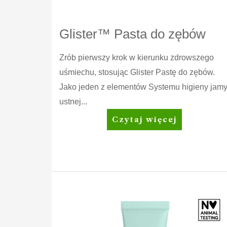
Glister™ Pasta do zębów
Zrób pierwszy krok w kierunku zdrowszego
uśmiechu, stosując Glister Pastę do zębów.
Jako jeden z elementów Systemu higieny jam
ustnej...
Glister™
Czytaj więcej
Pasta
do
zębów