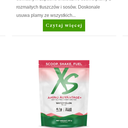
rozmaitych tłuszczów i sosów. Doskonale
usuwa plamy ze wszystkich...
Amway
Czytaj więcej
Home™
SA8™
Prewash
Spray
Odplamiacz
przed
praniem