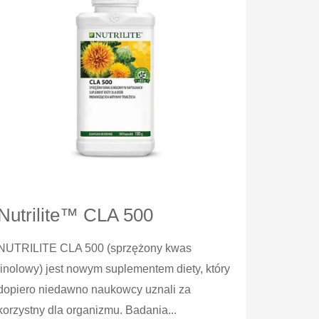
Nutrilite™ CLA 500
NUTRILITE CLA 500 (sprzężony kwas
linolowy) jest nowym suplementem diety, który
dopiero niedawno naukowcy uznali za
korzystny dla organizmu. Badania...