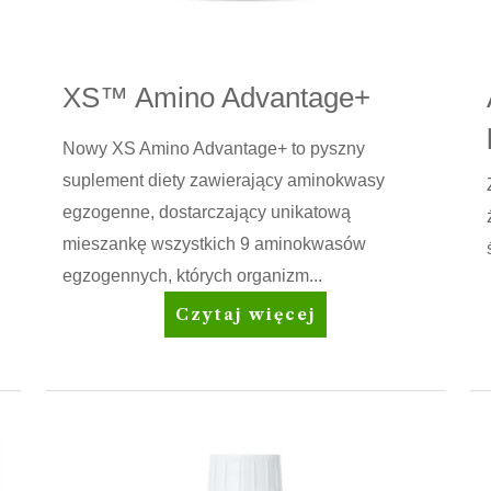
XS™ Amino Advantage+
Nowy XS Amino Advantage+ to pyszny
suplement diety zawierający aminokwasy
egzogenne, dostarczający unikatową
mieszankę wszystkich 9 aminokwasów
egzogennych, których organizm...
XS™
Czytaj więcej
Amino
Advantage+