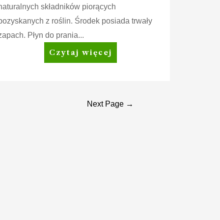
naturalnych składników piorących
pozyskanych z roślin. Środek posiada trwały
zapach. Płyn do prania...
Amway
Czytaj więcej
Home™
SA8™
Delicate
Płyn
Next Page
→
do
prania
delikatnych
tkanin