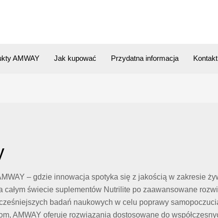
ukty AMWAY
Jak kupować
Przydatna informacja
Kontakt
y
AMWAY – gdzie innowacja spotyka się z jakością w zakresie żywi
ałym świecie suplementów Nutrilite po zaawansowane rozwiązan
wocześniejszych badań naukowych w celu poprawy samopoczucia.
dom, AMWAY oferuje rozwiązania dostosowane do współczesnych