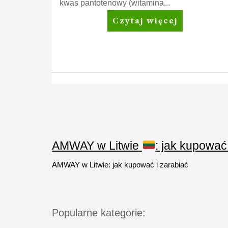
kwas pantotenowy (witamina...
Nutrilite™
Czytaj więcej
Metabolism*
plus
Stronicowanie
wpisów
AMWAY w Litwie
: jak kupować
AMWAY w Litwie: jak kupować i zarabiać
Popularne kategorie: