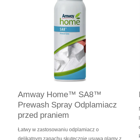
czyszczący
Amway Home™ SA8™
Prewash Spray Odplamiacz
przed praniem
Łatwy w zastosowaniu odplamiacz o
delikatnym zapachu skutecznie usuwa plamy z