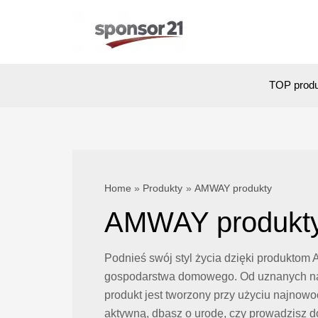
Skip
to
content
TOP prod
Home
Produkty
AMWAY produkty
AMWAY produkt
Podnieś swój styl życia dzięki produktom 
gospodarstwa domowego. Od uznanych na c
produkt jest tworzony przy użyciu najno
aktywną, dbasz o urodę, czy prowadzisz 