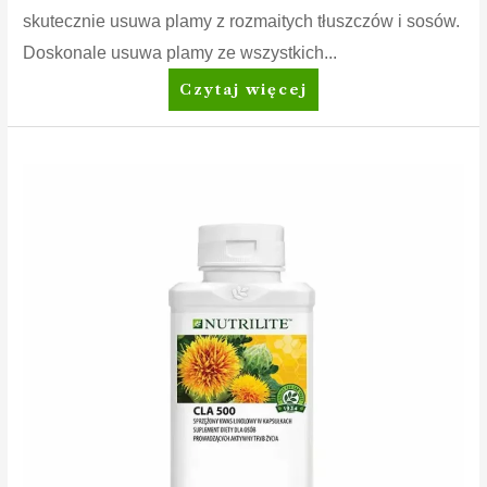
skutecznie usuwa plamy z rozmaitych tłuszczów i sosów.
Doskonale usuwa plamy ze wszystkich...
Amway
Czytaj więcej
Home™
SA8™
Prewash
Spray
Odplamiacz
przed
praniem