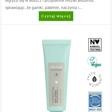
wgryza się w tłuszcz i przypalone resztki jedzenia,
sprawiając, że garnki, patelnie, naczynia i...
Dish
Czytaj więcej
Drops™
Płyn
do
mycia
naczyń