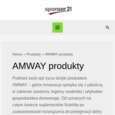
Skip
to
content
Sear
Main
Menu
Home
Produkty
AMWAY produkty
AMWAY produkty
Podnieś swój styl życia dzięki produktom
AMWAY – gdzie innowacja spotyka się z jakością
w zakresie żywienia, higieny osobistej i artykułów
gospodarstwa domowego. Od uznanych na
całym świecie suplementów Nutrilite po
zaawansowane rozwiązania do pielęgnacji skóry