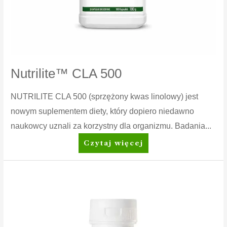
Nutrilite™ CLA 500
NUTRILITE CLA 500 (sprzężony kwas linolowy) jest
nowym suplementem diety, który dopiero niedawno
naukowcy uznali za korzystny dla organizmu. Badania...
Nutrilite™
Czytaj więcej
CLA
500