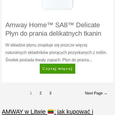
Amway Home™ SA8™ Delicate
Płyn do prania delikatnych tkanin
W składzie płynu znajduje się jeszcze więcej
naturalnych składników piorących pozyskanych z roślin.
Środek posiada trwały zapach. Płyn do prania...
Amway
Czytaj więcej
Home™
SA8™
Delicate
Płyn
Stronicowanie
1
2
3
Next Page
→
do
wpisów
prania
delikatnych
AMWAY w Litwie
: jak kupować i