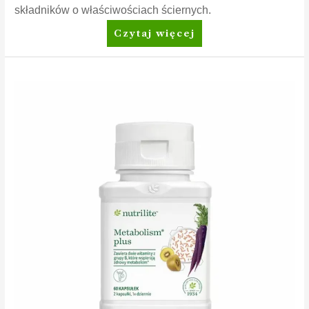
składników o właściwościach ściernych.
Amway™
Czytaj więcej
Żel
do
czyszczenia
piekarnika