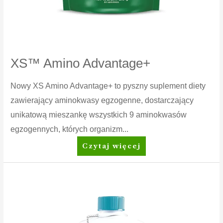
XS™ Amino Advantage+
Nowy XS Amino Advantage+ to pyszny suplement diety
zawierający aminokwasy egzogenne, dostarczający
unikatową mieszankę wszystkich 9 aminokwasów
egzogennych, których organizm...
XS™
Czytaj więcej
Amino
Advantage+