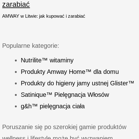
tkanin
zarabiać
AMWAY w Litwie: jak kupować i zarabiać
Popularne kategorie:
Nutrilite™ witaminy
Produkty Amway Home™ dla domu
Produkty do higieny jamy ustnej Glister™
Satinique™ Pielęgnacja Włosów
g&h™ pielęgnacja ciała
Poruszanie się po szerokiej gamie produktów
wellness i lifestyle może być wyzwaniem,