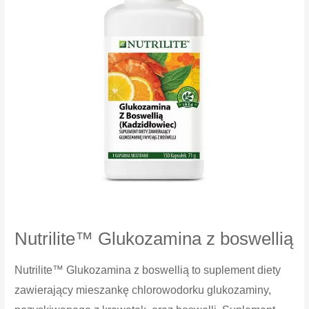
Nutrilite™ Glukozamina z boswellią
Nutrilite™ Glukozamina z boswellią to suplement diety
zawierający mieszankę chlorowodorku glukozaminy,