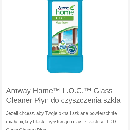
Amway Home™ L.O.C.™ Glass
Cleaner Płyn do czyszczenia szkła
Jeżeli chcesz, aby Twoje okna i szklane powierzchnie
miały piękny blask i były lśniąco czyste, zastosuj L.O.C.