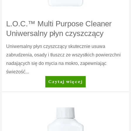
L.O.C.™ Multi Purpose Cleaner
Uniwersalny płyn czyszczący
Uniwersalny płyn czyszczący skutecznie usuwa
zabrudzenia, osady i tłuszcz ze wszystkich powierzchni
nadających się do mycia na mokro, zapewniając
świeżość...
L.O.C.™
Czytaj więcej
Multi
Purpose
Cleaner
Uniwersalny
płyn
czyszczący