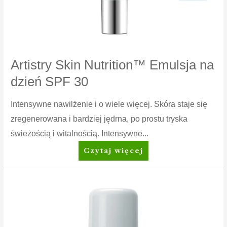
Artistry Skin Nutrition™ Emulsja na
dzień SPF 30
Intensywne nawilżenie i o wiele więcej. Skóra staje się
zregenerowana i bardziej jędrna, po prostu tryska
świeżością i witalnością. Intensywne...
Artistry
Czytaj więcej
Skin
Nutrition™
Emulsja
na
dzień
SPF