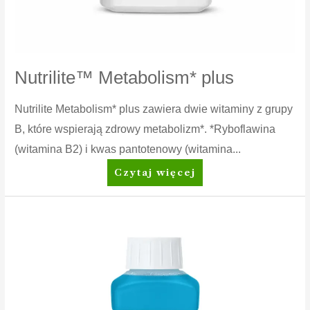
Nutrilite™ Metabolism* plus
Nutrilite Metabolism* plus zawiera dwie witaminy z grupy
B, które wspierają zdrowy metabolizm*. *Ryboflawina
(witamina B2) i kwas pantotenowy (witamina...
Nutrilite™
Czytaj więcej
Metabolism*
plus