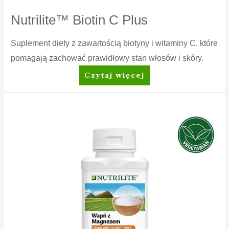
Nutrilite™ Biotin C Plus
Suplement diety z zawartością biotyny i witaminy C, które
pomagają zachować prawidłowy stan włosów i skóry.
Nutrilite™
Czytaj więcej
Biotin
C
Plus