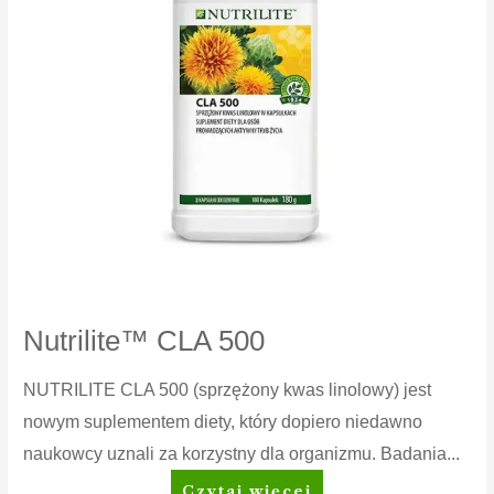
Nutrilite™ CLA 500
NUTRILITE CLA 500 (sprzężony kwas linolowy) jest
nowym suplementem diety, który dopiero niedawno
naukowcy uznali za korzystny dla organizmu. Badania...
Nutrilite™
Czytaj więcej