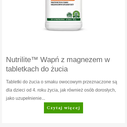
Nutrilite™ Wapń z magnezem w
tabletkach do żucia
Tabletki do żucia o smaku owocowym przeznaczone są
dla dzieci od 4. roku życia, jak również osób dorosłych,
jako uzupełnienie...
Nutrilite™
Czytaj więcej
Wapń
z