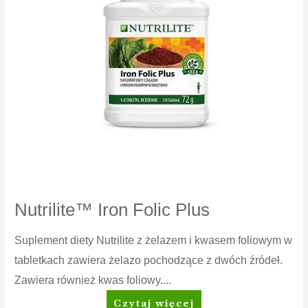
Nutrilite™ Iron Folic Plus
Suplement diety Nutrilite z żelazem i kwasem foliowym w
tabletkach zawiera żelazo pochodzące z dwóch źródeł.
Zawiera również kwas foliowy....
Nutrilite™
Czytaj więcej