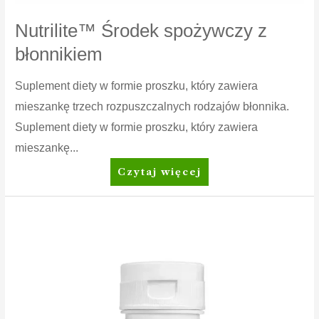
Nutrilite™ Środek spożywczy z
błonnikiem
Suplement diety w formie proszku, który zawiera
mieszankę trzech rozpuszczalnych rodzajów błonnika.
Suplement diety w formie proszku, który zawiera
mieszankę...
Nutrilite™
Czytaj więcej
Środek
spożywczy
z
błonnikiem