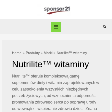
Skip
to
content
Sear
Main
Menu
Home
Produkty
Marki
Nutrilite™ witaminy
Nutrilite™ witaminy
Nutrilite™ oferuje kompleksową gamę
suplementów diety i witamin zaprojektowanych w
celu zaspokojenia wszystkich niezbędnych
potrzeb życiowych, od wzmocnienia odporności i
promowania zdrowego serca po poprawę urody
od wewnątrz i wspieranie zdrowia dzieci. Znana