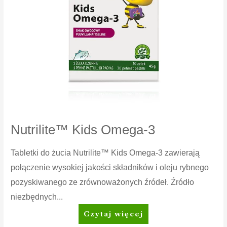
Nutrilite™ Kids Omega-3
Tabletki do żucia Nutrilite™ Kids Omega-3 zawierają
połączenie wysokiej jakości składników i oleju rybnego
pozyskiwanego ze zrównoważonych źródeł. Źródło
niezbędnych...
Nutrilite™
Czytaj więcej
Kids