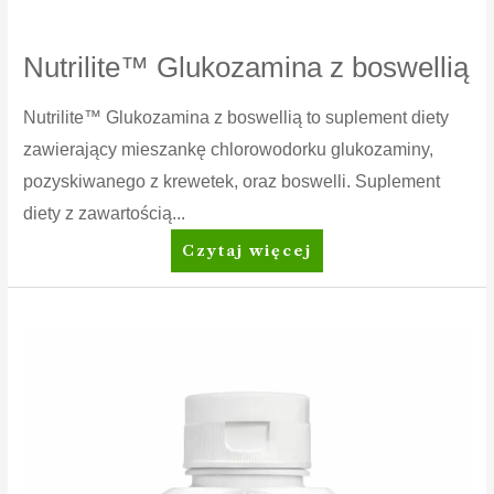
Nutrilite™ Glukozamina z boswellią
Nutrilite™ Glukozamina z boswellią to suplement diety
zawierający mieszankę chlorowodorku glukozaminy,
pozyskiwanego z krewetek, oraz boswelli. Suplement
diety z zawartością...
Nutrilite™
Czytaj więcej
Glukozamina
z
boswellią