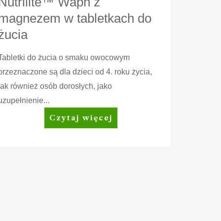
Nutrilite™ Wapń z
magnezem w tabletkach do
żucia
Tabletki do żucia o smaku owocowym
przeznaczone są dla dzieci od 4. roku życia,
jak również osób dorosłych, jako
uzupełnienie...
Nutrilite™
Czytaj więcej
Wapń
z
magnezem
w
tabletkach
do
żucia