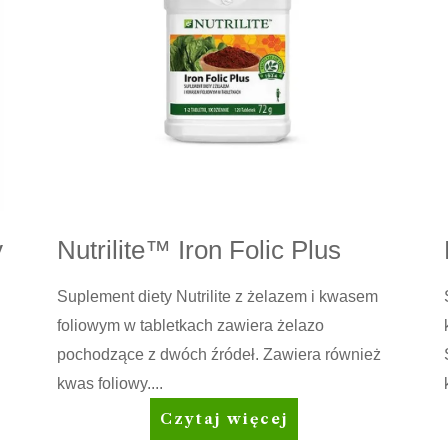
y
Nutrilite™ Iron Folic Plus
Suplement diety Nutrilite z żelazem i kwasem
foliowym w tabletkach zawiera żelazo
pochodzące z dwóch źródeł. Zawiera również
kwas foliowy....
Nutrilite™
Czytaj więcej
Iron