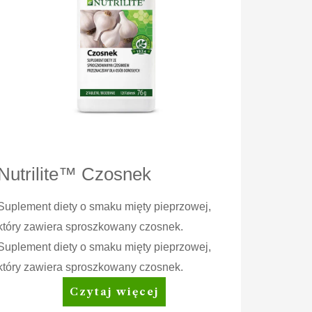
Nutrilite™ Czosnek
Suplement diety o smaku mięty pieprzowej,
który zawiera sproszkowany czosnek.
Suplement diety o smaku mięty pieprzowej,
który zawiera sproszkowany czosnek.
Nutrilite™
Czytaj więcej
Czosnek