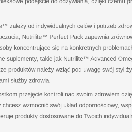
leksowe podejście do odżywiania, dzięki czemu pr
te™ zależy od indywidualnych celów i potrzeb zdr
czucia, Nutrilite™ Perfect Pack zapewnia zrówn
by koncentrujące się na konkretnych problemach,
 suplementy, takie jak Nutrilite™ Advanced Ome
e produktów należy wziąć pod uwagę swój styl życ
ami służby zdrowia.
nostkom przejęcie kontroli nad swoim zdrowiem dz
zy chcesz wzmocnić swój układ odpornościowy, wsp
feruje produkty dostosowane do Twoich indywidual