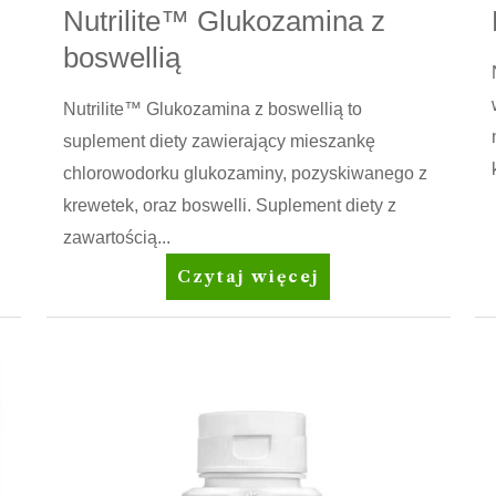
Nutrilite™ Glukozamina z
boswellią
Nutrilite™ Glukozamina z boswellią to
suplement diety zawierający mieszankę
chlorowodorku glukozaminy, pozyskiwanego z
krewetek, oraz boswelli. Suplement diety z
zawartością...
Nutrilite™
Czytaj więcej
Glukozamina
z
boswellią