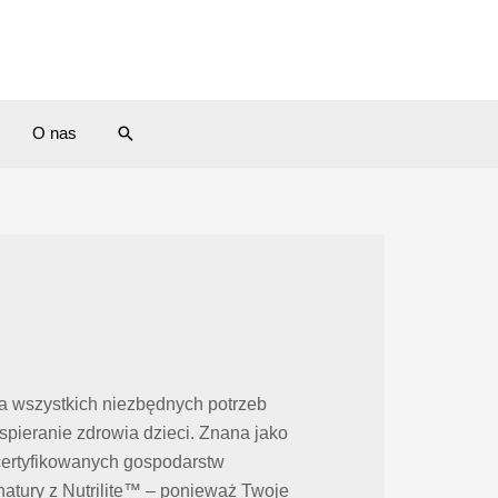
Search
O nas
a wszystkich niezbędnych potrzeb
pieranie zdrowia dzieci. Znana jako
 certyfikowanych gospodarstw
atury z Nutrilite™ – ponieważ Twoje