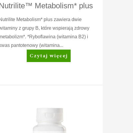
Nutrilite™ Metabolism* plus
Nutrilite Metabolism* plus zawiera dwie
witaminy z grupy B, które wspierają zdrowy
metabolizm*. *Ryboflawina (witamina B2) i
kwas pantotenowy (witamina...
Nutrilite™
Czytaj więcej
Metabolism*
plus