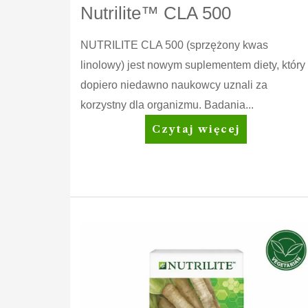
Nutrilite™ CLA 500
NUTRILITE CLA 500 (sprzężony kwas
linolowy) jest nowym suplementem diety, który
dopiero niedawno naukowcy uznali za
korzystny dla organizmu. Badania...
Nutrilite™
Czytaj więcej
CLA
500