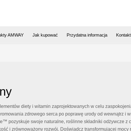
ukty AMWAY
Jak kupować
Przydatna informacja
Kontakt
iny
lementów diety i witamin zaprojektowanych w celu zaspokojeni
promowania zdrowego serca po poprawę urody od wewnątrz i ws
ite™ pozyskuje swoje naturalne, roślinne składniki odżywcze z
kość i zrównoważony rozwój. Doświadcz transformującej mocy n