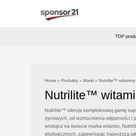
Skip
to
content
TOP prod
Home
Produkty
Marki
Nutrilite™ witaminy
Nutrilite™ witam
Nutrilite™ oferuje kompleksową gamę sup
życiowych, od wzmocnienia odporności i 
wiodąca na świecie marka witamin, Nutril
ekologicznych, zapewniając najwyższą ja