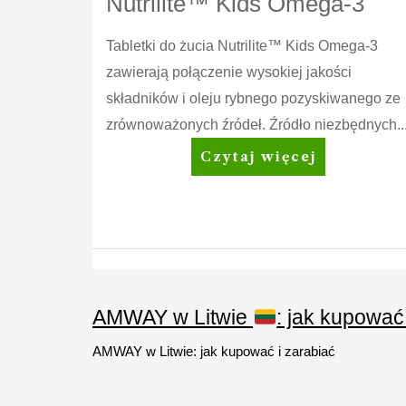
Nutrilite™ Kids Omega-3
Tabletki do żucia Nutrilite™ Kids Omega-3
zawierają połączenie wysokiej jakości
składników i oleju rybnego pozyskiwanego ze
zrównoważonych źródeł. Źródło niezbędnych..
Nutrilite™
Czytaj więcej
Kids
Omega-
3
AMWAY w Litwie
: jak kupować
AMWAY w Litwie: jak kupować i zarabiać