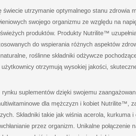
ię świecie utrzymanie optymalnego stanu zdrowia
wieniowych swojego organizmu ze względu na napi
świeżych produktów. Produkty Nutrilite™ uzupełnia
tosowanych do wspierania różnych aspektów zdrowi
c naturalne, roślinne składniki odżywcze pochodzą
 użytkownicy otrzymują wysokiej jakości, skuteczne
m rynku suplementów dzięki swojemu zaangażowaniu
 multiwitaminowe dla mężczyzn i kobiet Nutrilite™,
ych. Składniki takie jak wiśnia acerola, kurkuma i 
 wchłanianie przez organizm. Unikalne połączenie 