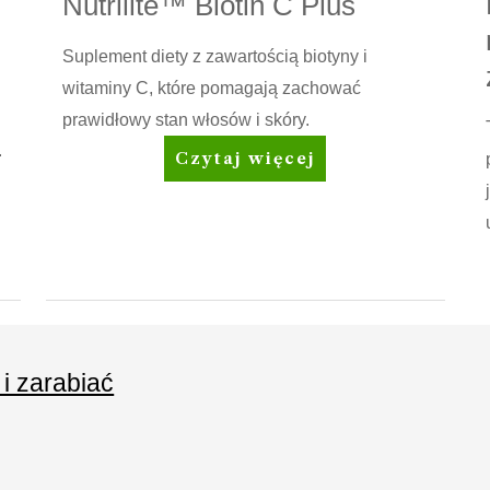
Nutrilite™ Biotin C Plus
Suplement diety z zawartością biotyny i
witaminy C, które pomagają zachować
prawidłowy stan włosów i skóry.
.
Nutrilite™
Czytaj więcej
Biotin
C
Plus
 i zarabiać